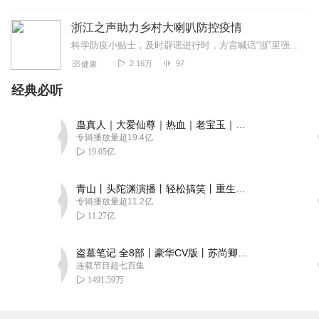
浙江之声助力乡村大喇叭防控疫情
科学防疫小贴士，及时辟谣进行时，方言喊话“浙”里强...守望同行，一起加油。
2.16万
97
健康
经典必听
蛊真人｜大爱仙尊｜热血｜老宝玉｜多人VIP免费有声剧
专辑播放量超19.4亿
19.05亿
青山丨头陀渊演播丨轻松搞笑丨重生穿越丨古代权谋丨VIP免费 | 多人有声剧
专辑播放量超11.2亿
11.27亿
盗墓笔记 全8部丨豪华CV版丨苏尚卿&边江 领衔 多人有声剧丨冠声文化丨南派三叔
连载节目超七百集
1491.59万