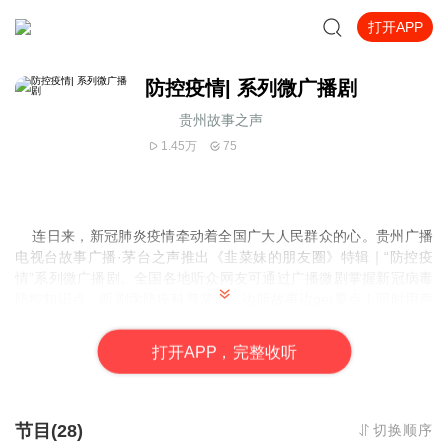
打开APP
防控疫情| 系列微广播剧
贵州故事之声
1.45万
75
连日来，新冠肺炎疫情牵动着全国广大人民群众的心。贵州广播
电视台故事广播·茅台之声推出《韭菜妹的朋友圈》特辑｜“防控疫
情”系列微广播剧。全国各地听众网友可通过广播微剧掌握新冠病毒
防控知识点，听剧学防疫科普常识，边听故事边get要点！同时用声
音向奋战在抗击病毒第一线的党员、医务、警务工作者的致敬！
该
系列微剧风趣幽默、温情感人…各个剧集声入人心。在新媒体动静
打
开
A
P
P，完整收听
app、喜马拉雅app以及故事广播全天的“众志成城抗疫情”特别直播
节目黄金时段中播出。
总 监 制：黄 蓓
节目(28)
切换顺序
监 制：王 玺