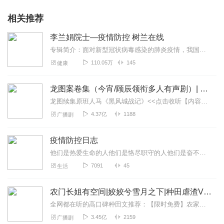
相关推荐
李兰娟院士—疫情防控 树兰在线
专辑简介：面对新型冠状病毒感染的肺炎疫情，我国著名传染病学专家李兰娟院士持续跟进作出分析，并解答公众关心的问题。本栏目音频包括李院士的原音传真和网友问答两个部分...
110.05万
145
健康
龙图案卷集（今宵/顾辰领衔多人有声剧）| 探案
龙图续集原班人马《黑风城战记》<<点击收听【内容简介】《龙图案卷集》是由耳雅根据古典名著《三侠五义》（又叫七五）改编所写的网络小说，主要讲述的是鼠（白玉堂）...
4.37亿
1188
广播剧
疫情防控日志
他们是热爱生命的人他们是恪尽职守的人他们是奋不顾身的人他们是你我身边的人他们/为生命驰援，不论远近他们/为生命守候，不论朝暮FM106.1西安资讯广播特别制作—...
7091
45
生活
农门长姐有空间|姣姣兮雪月之下|种田虐渣VIP免费
全网都在听的高口碑种田文推荐：【限时免费】农家小福女|姣姣兮郁雨竹|全网最快寒门大俗人|姣姣兮杜骁|萌宝女强古言爽文魏晋干饭人未删减全网最快|农家小福...
3.45亿
2159
广播剧