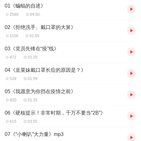
01《蝙蝠的自述》
编导
/
后期：王 喆
2560
04:50
配音人员——
1、美丽姐：小可
02《拒绝洗手、戴口罩的大舅》
2、
护士长：石右
1156
01:55
3、村民
/
驻村干部
：王玺
4、
大舅
/
驻村干部
：张强
03《党员先锋在“疫”线》
5、丈夫/村民/旁白
/
驻村干部
：黄石明
872
01:20
6、
懵圈圈/幺哥/党员/蝙蝠/旁白
/保安
/
驻村干部
/
部分音效等：阳野
7、
韭菜妹/二筒/护士/邱贝文/蝙蝠女友/路人
/
旁白
/
业主
/割菜村民
/黄
04《韭菜妹戴口罩长痘的原因是？》
和艳女儿
/
部分音效等
：王喆
539
01:59
如果你喜欢声音表演，加入“贵州故事广播”QQ粉丝群：397893495
05《我愿意为你挡在疫情之前》
留言报名就有机会成为我们的特邀声音演员唷～你也可以成为我们
的特邀编剧，为本剧源源不断地提供最鲜活的素材，让《韭菜妹的
820
01:35
朋友圈》成为全民创作的微广播剧！
06《硬核提示！非常时期，千万不要当“2B”》
615
03:55
07《“小喇叭”大力量》mp3