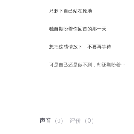
评价
（
0
）
声音
（
0
）