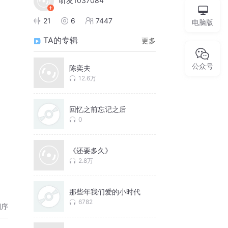
听友1037084
21
6
7447
电脑版
TA的专辑
更多
公众号
陈奕夫
12.6万
回忆之前忘记之后
0
《还要多久》
2.8万
那些年我们爱的小时代
6782
倒序