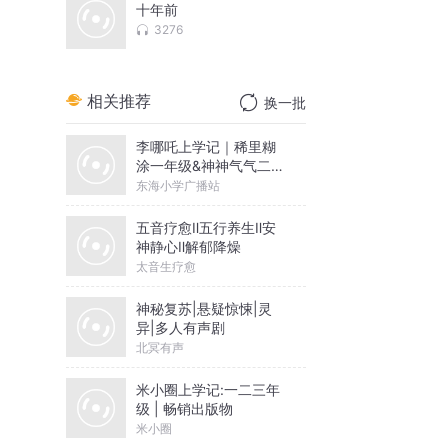
十年前
3276
相关推荐
换一批
李哪吒上学记｜稀里糊
涂一年级&神神气气二年
级
东海小学广播站
五音疗愈Ⅱ五行养生Ⅱ安
神静心Ⅱ解郁降燥
太音生疗愈
神秘复苏|悬疑惊悚|灵
异|多人有声剧
北冥有声
米小圈上学记:一二三年
级 | 畅销出版物
米小圈