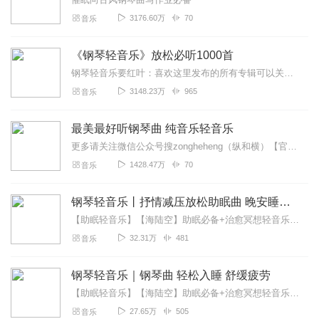
3176.60万
70
音乐
《钢琴轻音乐》放松必听1000首
钢琴轻音乐要红叶：喜欢这里发布的所有专辑可以关注主播喔，加油！《钢琴轻音乐》放松必听1000首，放松身心就听钢琴轻音乐！！！钢琴轻音乐创作结构简单、节奏明快、...
3148.23万
965
音乐
最美最好听钢琴曲 纯音乐轻音乐
更多请关注微信公众号搜zongheheng（纵和横）【官方福利区】发现你最近经常听轻音乐、纯音乐猜你喜欢喜马精选专辑《心理疗愈钢琴曲100首》一听就平静...
1428.47万
70
音乐
钢琴轻音乐丨抒情减压放松助眠曲 晚安睡前失眠必备
【助眠轻音乐】【海陆空】助眠必备+治愈冥想轻音乐【大自然白噪音】静心助眠+减压催眠【听自然的音乐助你入眠】助眠古风音乐每晚伴你入睡，静静地聆听...因为纯音乐没...
32.31万
481
音乐
钢琴轻音乐｜钢琴曲 轻松入睡 舒缓疲劳
【助眠轻音乐】【海陆空】助眠必备+治愈冥想轻音乐【大自然白噪音】静心助眠+减压催眠【听自然的音乐助你入眠】助眠古风音乐钢琴轻音乐创作结构简单、节奏明快、旋律优美...
27.65万
505
音乐