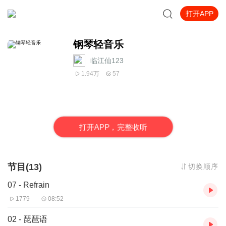
打开APP
钢琴轻音乐
临江仙123
1.94万
57
打
开
A
P
P，完整收听
节目(13)
切换顺序
07 - Refrain
1779
08:52
02 - 琵琶语