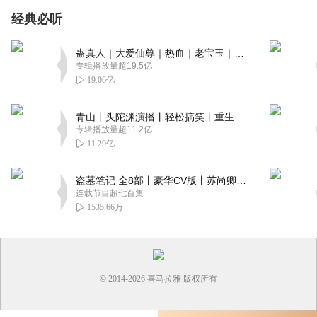
经典必听
蛊真人｜大爱仙尊｜热血｜老宝玉｜多人VIP免费有声剧
专辑播放量超19.5亿
19.06亿
青山丨头陀渊演播丨轻松搞笑丨重生穿越丨古代权谋丨VIP免费 | 多人有声剧
专辑播放量超11.2亿
11.29亿
盗墓笔记 全8部丨豪华CV版丨苏尚卿&边江 领衔 多人有声剧丨冠声文化丨南派三叔
连载节目超七百集
1535.66万
© 2014-
2026
喜马拉雅 版权所有