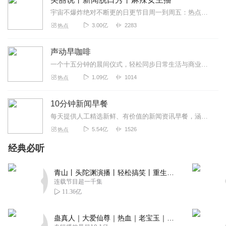
宇宙不爆炸绝对不断更的日更节目周一到周五：热点新闻一锅端周末：听众投稿话题探讨随便闲聊>>>不知道怎么进主播橱窗购买零食的点击我哟，点我点我！<<<马栏山...
3.00亿
2283
热点
声动早咖啡
一个十五分钟的晨间仪式，轻松同步日常生活与商业世界。这是一档由声动活泼出品的清晨播客节目，在工作日的早晨，为你带来与日常生活息息相关的商业科技轻解读，开启能量满...
1.09亿
1014
热点
10分钟新闻早餐
每天提供人工精选新鲜、有价值的新闻资讯早餐，涵盖国内社会热点、财经科技大事、国际时事风云。每天10分钟，畅晓天下事！
5.54亿
1526
热点
经典必听
青山丨头陀渊演播丨轻松搞笑丨重生穿越丨古代权谋丨VIP免费 | 多人有声剧
连载节目超一千集
11.36亿
蛊真人｜大爱仙尊｜热血｜老宝玉｜多人VIP免费有声剧