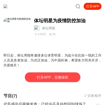
打开APP
体坛明星为疫情防控加油
体坛周报
3.08万
36
即日起，体坛周报将邀请多位体育明星，为战斗在抗疫一线的工作
人员及患者加油，为武汉加油，为中国祈祷，希望各方同舟共济，
共渡难关！
打
开
A
P
P，完整收听
节目(7)
切换顺序
武磊感染后视频发声：已经迫不及待想回到球场了