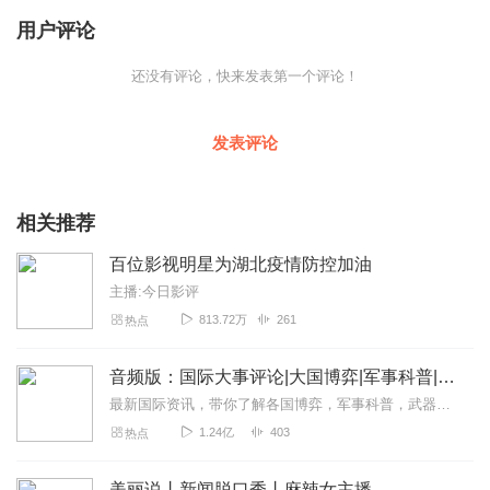
用户评论
还没有评论，快来发表第一个评论！
发表评论
相关推荐
百位影视明星为湖北疫情防控加油
主播:今日影评
813.72万
261
热点
音频版：国际大事评论|大国博弈|军事科普|科技讲解
最新国际资讯，带你了解各国博弈，军事科普，武器博览。本专辑为听风的蚕原创专辑，本专辑将为您介绍军事科普和国际动态和热点大事，通过独家解读，为您理清热点之下的脉络...
1.24亿
403
热点
美丽说丨新闻脱口秀丨麻辣女主播