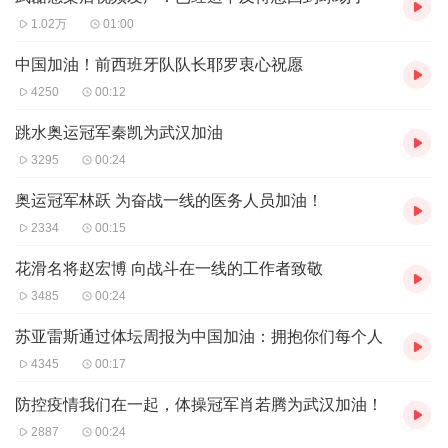
1.02万
01:00
中国加油！前西班牙队队长耶罗衷心祝愿
4250
00:12
跳水奥运冠军秦凯为武汉加油
3295
00:24
奥运冠军林跃 为奋战一线的医务人员加油！
2334
00:15
花滑名将赵宏博 向战斗在一线的工作者致敬
3485
00:24
苏亚雷斯通过体坛周报为中国加油：拥抱你们每个人
4345
00:17
防控疫情我们在一起，体操冠军肖若腾为武汉加油！
2887
00:24