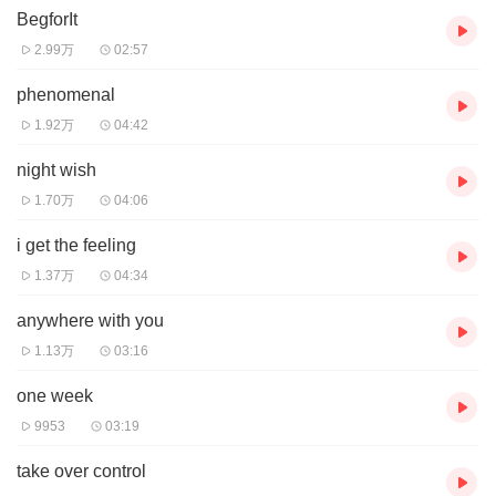
BegforIt
2.99万
02:57
phenomenal
1.92万
04:42
night wish
1.70万
04:06
i get the feeling
1.37万
04:34
anywhere with you
1.13万
03:16
one week
9953
03:19
take over control