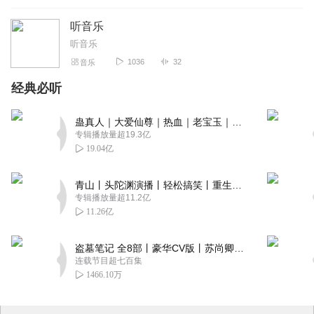
听音乐
听音乐
1036
32
音乐
经典必听
蛊真人｜大爱仙尊｜热血｜老宝玉｜多人VIP免费有声剧
专辑播放量超19.3亿
19.04亿
青山丨头陀渊演播丨轻松搞笑丨重生穿越丨古代权谋丨VIP免费 | 多人有声剧
专辑播放量超11.2亿
11.26亿
盗墓笔记 全8部丨豪华CV版丨苏尚卿&边江 领衔 多人有声剧丨冠声文化丨南派三叔
连载节目超七百集
1466.10万