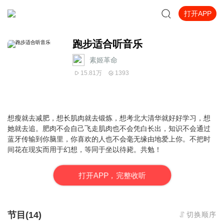
打开APP
跑步适合听音乐
素姬革命
15.81万
1393
想瘦就去减肥，想长肌肉就去锻炼，想考北大清华就好好学习，想
她就去追。肥肉不会自己飞走肌肉也不会凭白长出，知识不会通过
蓝牙传输到你脑里，你喜欢的人也不会毫无缘由地爱上你。不把时
间花在现实而用于幻想，等同于坐以待毙。共勉！
打
开
A
P
P，完整收听
节目(14)
切换顺序