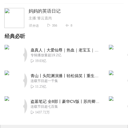
子上心，负责。孩子和家交给阿姨特别的放心。也许，其实当时我
炫耀时的听众们在心里都会默默的说，你是个不负责任的妈妈。只
妈妈的英语日记
是当时的我，更恐惧带娃这件事，所以拼命的对阿姨好。关于孩子
主播:箐云直尚
的问题，阿姨说的都对，只要不用我费心，阿姨可以决定一切事
356
8
外语
宜。客观的说，阿姨确实是个难得的好阿姨，她无奈于我对孩子的
陪伴抗拒，无奈于我的贪玩儿，而更发自内心的疼爱我的孩子。这
经典必听
是这一年来我在努力归位为一个妈妈时阿姨和我聊天谈到的。而当
时的我，并没有觉察。
蛊真人｜大爱仙尊｜热血｜老宝玉｜多人VIP免费有声剧
专辑播放量超19.2亿
随着孩子的长大，开始变得和人可以互动的时候，我突然慢慢觉得
19.03亿
他可爱好玩儿，终于有了一点儿牵挂不舍得感觉。一点点妈妈的感
觉。
青山丨头陀渊演播丨轻松搞笑丨重生穿越丨古代权谋丨VIP免费 | 多人有声剧
连载节目超一千集
可是，慢慢准备回归家庭生活的我，看到孩子的父亲依然保持着以
11.25亿
前的自在生活，对孩子完全不闻不问时，我的心里又出现了不平
衡，凭什么我就要在家陪孩子，凭什么我就不能出去玩儿，凭什么
盗墓笔记 全8部丨豪华CV版丨苏尚卿&边江 领衔 多人有声剧丨冠声文化丨南派三叔
教育孩子的责任都在我一个人身上。。。于是，也许是报复性的，
连载节目超七百集
我又开始对家若即若离。
1437.72万
直到，由于种种原因，我们在孩子五岁的时候，结束了这段婚姻。
孩子由我抚养，我开始努力归位，我才开始有强烈的愿望想要做一