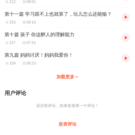
我不知道该如何对待这个小生命。
212
08:01
我怕我没有自由了。。。
第十一篇 学习跟不上也就算了，玩儿怎么还能输？
153
09:10
很多鸡汤里说，当一个女人有了自己的孩子她就会突然间变了。变
得居家，变得有责任感，各种母性光辉闪闪发光。。。可是，我这
第十篇 孩子 你这醉人的理解能力
个女人也变了。。。变得焦虑，不知道什么时候才能再出门旅游，
157
07:52
去卡拉OK唱歌，和闺蜜们无时间节制的谈天说地。
第九篇 妈妈讨厌！妈妈我爱你！
孩子出生后的20天里，通乳治疗做了15次，我奋力的和母乳斗争
159
09:23
过，可严重的乳腺炎和持续高烧，让医生也无奈的说，不行就喂奶
粉吧。不想撒谎，当时我心里真的一点儿都没有感觉对不起孩子，
加载更多
类似于我的孩子好可怜不能喝母乳长大之类。。。而是，灵光一
现，喂奶粉的话，是不是我就不用天天在家守着吸奶器挤奶了？我
用户评论
是不是可以出门了？想到这些，发着高烧的我当时应该笑得很由
衷。
还没有评论，快来发表第一个评论！
从喂奶中解脱的我，突然一下子轻松下来了。花了一周时间回奶成
功后，我端详着在月嫂怀里那个我还不太认识的孩子，仔细的看来
发表评论
看去，很新鲜很有趣，但是真的我和他还不太熟的感觉。。。毕竟
在见面的20天里，我都是在和我的乳腺炎作斗争，疼的天昏地暗，