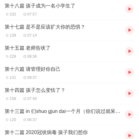
我是一个典型的心大B型血射手座。了解星座的人也许能想象出我可
第十八篇 孩子成为一名小学生了
能得样子。从小到大被打上的标签就是贪玩儿，不着家，每一分钟
232
07:57
都在不停的忙活，忙着工作，忙着玩儿。家对于我来说就是个青年
旅馆。几乎每天都是半夜回家，灯都不用开从门口穿过客厅进入卧
第十七篇 是不是应该扩大你的恐惧？
室，洗漱爬上床睡上几个小时第二天一大早满血满状态又开始一天
139
07:14
打了鸡血一样的陀螺般的生活。开心，自由，随性，忙碌。
第十五篇 老师告状了
而孩子，在他还在我肚子里的时候，作为一个没有任何一点儿妊娠
229
08:36
反应的我来说依然继续着我之前自由自在的作息规律，下了班以后
玩儿到半夜回家，工作吃饭唱歌打球聚会。肚子越来越大，但我总
第十六篇 请管理好你自己
能找到尽量灵巧的姿势来不妨碍我的各种闲不住的工作玩耍。。。
131
09:37
直到到了日子，剖腹产手术时医生把他真的从我肚子里拿出来的时
候我才相信，哦。。。原来我真的是怀孕了。
第十四篇 孩子怎么变怯了？
可能听到这里，你就有想骂我的冲动了吧，但这只是我不负责任的
158
07:40
开始而已。
第十三篇 in 们shuo gjun dai一个月（你们说过就呆一个月）
有了孩子，对我的生活冲击太大了。了解我的朋友可能会对此嗤之
120
06:37
以鼻。因为我一直在用阿姨。从孩子出生的第一天，到现在为止。
第十二篇 2020冠状病毒 孩子我们想你
我宁可降低自己的生活质量也一定坚持把阿姨的工资发出来，因为