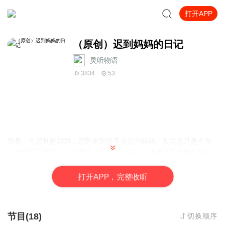
打开APP
（原创）迟到妈妈的日记
灵听物语
3834
53
我是一个迟到的妈妈，迟到来到孩子身边的妈妈。其实这只是个为
了维持面子的说法，如果换一种直白的表述，我是个不负责任的妈
妈。至少曾经是。
打
开
A
P
P，完整收听
对于孩子，在我甚至还没有构想过生活中如果出现一个孩子那会是
怎样的画面的时候，他突然一下子出现了。永远的bia在了我的生活
里。
节目(18)
切换顺序