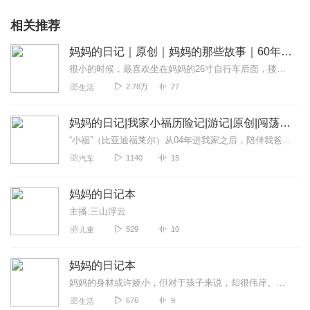
并没看清楚过他到底长啥样子。。。然后告别这个和我不太熟的孩
相关推荐
子，转身冲出门跑出去玩儿了。玩儿的很开心，开心到，都忘了问
问阿姨孩子怎么样，是不是一切都好。当回到家里的时候，看到阿
妈妈的日记｜原创｜妈妈的那些故事｜60年代开始
姨的房间已经熄灯，孩子和阿姨已经睡下了。有了一点点自责，一
很小的时候，最喜欢坐在妈妈的26寸自行车后面，搂住送我上学的妈妈的腰，一股妈妈独有的清香随风飘来。一晃眼，现在妈妈已经年过7旬，最常看到妈妈坐在电脑面前写文章画...
点点想念，可第二天当自责和思念烟消云散后还是嘱咐好阿姨，转
身出门了。
2.78万
77
生活
转眼几个月过去，带娃的技能我几乎都还不熟练，什么事都还得问
妈妈的日记|我家小福历险记|游记|原创|闯荡江湖
阿姨，可度过了前四个月的合同期，阿姨该开始正常隔周周末休
“小福”（比亚迪福莱尔）从04年进我家之后，陪伴我爸爸妈妈无数次闯荡江湖，串起他们50+的精彩人生。妈妈的日记，就将和大家分享旅途中无数的故事，让每一个瞬间有迹...
了。于是我终于惊慌失措忐忑不安的迎来了需要直接面对孩子的时
1140
15
汽车
刻。
不知道该和他说什么，不知道哭了的原因是什么，不知道拉完屎到
妈妈的日记本
底洗干净屁屁没有而一遍遍的再把尿布撕开看看，晚上要喂3次奶，
主播:三山浮云
所以我干脆不睡了。就侧卧在床上支着头等他下一次醒来或喝奶或
529
10
儿童
还尿布。熬了两个晚上，终于把休假结束的阿姨盼了回来。心里就
像被大赦了般的如释重负。带娃怎么这么可怕。。。书上说的满足
妈妈的日记本
感到底在哪里？我的母性光环到底在哪里？
妈妈的身材或许娇小，但对于孩子来说，却很伟岸。漂泊在外不能时常陪在妈妈身边，妈妈的日记本成了靠近她内心的唯一途径。我不在她身边的日子，日记本代替着我陪伴着孤独的...
曾经一度，我特别自豪和爱炫耀的就是，我家的阿姨特别好，对孩
676
9
生活