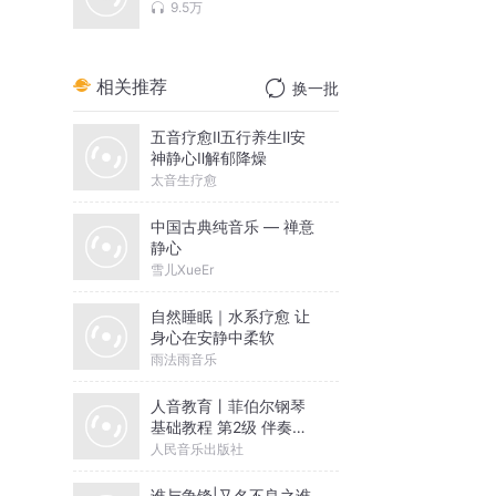
9.5万
相关推荐
换一批
五音疗愈Ⅱ五行养生Ⅱ安
神静心Ⅱ解郁降燥
太音生疗愈
中国古典纯音乐 — 禅意
静心
雪儿XueEr
自然睡眠｜水系疗愈 让
身心在安静中柔软
雨法雨音乐
人音教育丨菲伯尔钢琴
基础教程 第2级 伴奏音
乐
人民音乐出版社
谁与争锋|又名不良之谁