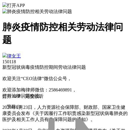
打开APP
肺炎疫情防控相关劳动法律问
题
律女王
1501
18
新型冠状病毒疫情防控期间劳动法律问题
欢迎关注“CEO法律”微信公众号，
欢迎添加梅律师微信：2586469891，
进行法律问题交流。
打
开
A
P
P，完整收听
节目(3)
2020年1月23日，人力资源社会保障部、财政部、国家卫生健
康委员会发布《关于因履行工作职责感染新型冠状病毒肺炎的
医护及相关工作人员有关保障问题的通知》。