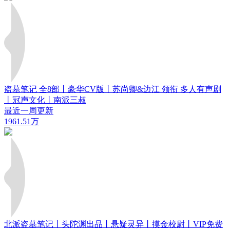
盗墓笔记 全8部丨豪华CV版丨苏尚卿&边江 领衔 多人有声剧
丨冠声文化丨南派三叔
最近一周更新
1961.51万
北派盗墓笔记丨头陀渊出品丨悬疑灵异丨摸金校尉丨VIP免费