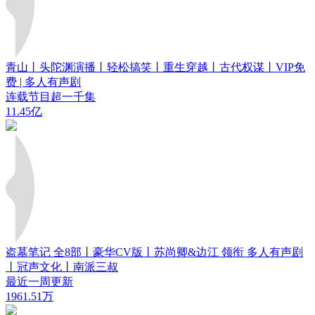
青山丨头陀渊演播丨轻松搞笑丨重生穿越丨古代权谋丨VIP免
费 | 多人有声剧
连载节目超一千集
11.45亿
盗墓笔记 全8部丨豪华CV版丨苏尚卿&边江 领衔 多人有声剧
丨冠声文化丨南派三叔
最近一周更新
1961.51万