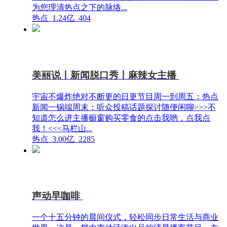
为您理清热点之下的脉络...
热点
1.24亿
404
美丽说丨新闻脱口秀丨麻辣女主播
宇宙不爆炸绝对不断更的日更节目周一到周五：热点
新闻一锅端周末：听众投稿话题探讨随便闲聊>>>不
知道怎么进主播橱窗购买零食的点击我哟，点我点
我！<<<马栏山...
热点
3.00亿
2285
声动早咖啡
一个十五分钟的晨间仪式，轻松同步日常生活与商业