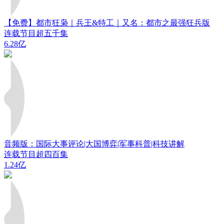
【免费】都市狂枭｜兵王&特工｜又名：都市之最强狂兵版
连载节目超五千集
6.28亿
音频版：国际大事评论|大国博弈|军事科普|科技讲解
连载节目超四百集
1.24亿