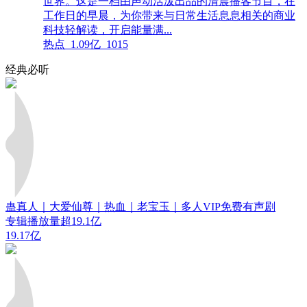
世界。这是一档由声动活泼出品的清晨播客节目，在
工作日的早晨，为你带来与日常生活息息相关的商业
科技轻解读，开启能量满...
热点
1.09亿
1015
经典必听
蛊真人｜大爱仙尊｜热血｜老宝玉｜多人VIP免费有声剧
专辑播放量超19.1亿
19.17亿