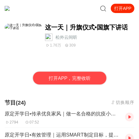
打开APP
这一天｜升旗仪式•国旗下讲话
松外云间听
1.76万
309
打
开
A
P
P，完整收听
节目(24)
切换顺序
原定开学日•传承优良家风｜做一名合格的抗疫小战士（五5班 王家乐）
2794
07:52
原定开学日•有效管理｜运用SMART制定目标，提高时间效率（八1班 王正豪）