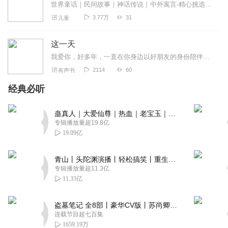
世界童话｜民间故事｜神话传说｜中外寓言-精心挑选好故事，好版本--我轻轻讲，你静静听-...
3.77万
31
儿童
这一天
我爱你，好多年，一直在你身边以好朋友的身份陪伴这你。可是你也太迟钝了，那我只能让你习惯我在你身边的存在，一步一步将你拥入怀中，在也不放手。一直是你，余生也是你，...
2114
60
有声书
经典必听
蛊真人｜大爱仙尊｜热血｜老宝玉｜多人VIP免费有声剧
专辑播放量超19.8亿
19.09亿
青山丨头陀渊演播丨轻松搞笑丨重生穿越丨古代权谋丨VIP免费 | 多人有声剧
专辑播放量超11.3亿
11.33亿
盗墓笔记 全8部丨豪华CV版丨苏尚卿&边江 领衔 多人有声剧丨冠声文化丨南派三叔
连载节目超七百集
1659.19万