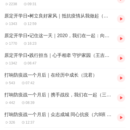
2238
09:31
原定开学日•树立良好家风｜抵抗疫情从我做起（家委主任黄颖）
1343
12:59
原定开学日•记住这一天｜2020，我们在一起：向前一步（金晓燕校长）
1770
16:23
原定开学日•践行担当｜心手相牵 守护家园（王吉群书记）
1342
06:47
打响防疫战一个月后｜在经历中成长（沈君）
543
07:42
打响防疫战一个月后｜携手战役，我们在一起（三11班 张静一）
442
08:39
打响防疫战一个月后｜众志成城 同心抗疫（六8班 陈绮萱）
326
12:37