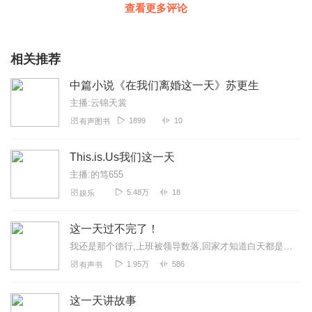
查看更多评论
相关推荐
中篇小说《在我们离婚这一天》苏更生
主播:云锦天裳
1899
10
有声图书
This.is.Us我们这一天
主播:的笃655
5.48万
18
娱乐
这一天过不完了！
我还是那个德行,上班被领导数落,回家才知道白天都是在热身;在悲愤中坚强的活着,每次失败都是新的起点,所以每一天也都是新的。新书第一天爆更二十集，每天五更，播放量...
1.95万
586
有声书
这一天讲故事