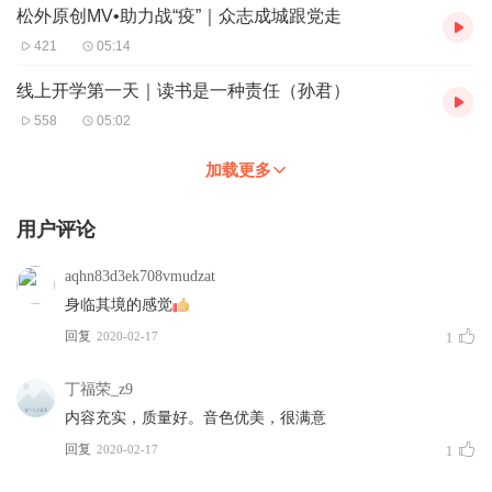
松外原创MV•助力战“疫”｜众志成城跟党走
421
05:14
线上开学第一天｜读书是一种责任（孙君）
558
05:02
加载更多
用户评论
aqhn83d3ek708vmudzat
身临其境的感觉
回复
2020-02-17
1
丁福荣_z9
内容充实，质量好。音色优美，很满意
回复
2020-02-17
1