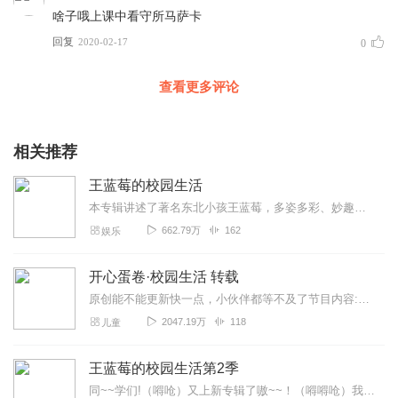
啥子哦上课中看守所马萨卡
回复
2020-02-17
0
查看更多评论
相关推荐
王蓝莓的校园生活
本专辑讲述了著名东北小孩王蓝莓，多姿多彩、妙趣横生、真实有梗、回味无穷的校园生活故事。故事中，有严厉负责的老师、暖心陪伴的闺蜜、让人欢喜让人忧的同桌、磕磕绊绊又...
662.79万
162
娱乐
开心蛋卷·校园生活 转载
原创能不能更新快一点，小伙伴都等不及了节目内容:杜子腾和同学们的故事，爆笑主题（注意不是原创）主播介绍:贝瑞吖也叫逆光小爱，是一个喜欢娱乐的人，经常给大家更新适...
2047.19万
118
儿童
王蓝莓的校园生活第2季
同~~学们!（嘚呛）又上新专辑了嗷~~！（嘚嘚呛）我们正以“迅雷不及掩耳盗铃儿响叮当仁不让你一次爱个够”的8月7日正式上线！赶紧预定起来嗷~霹雷一声震天响，蓝...