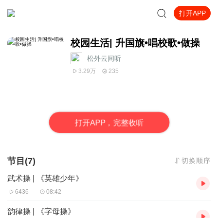
打开APP
校园生活| 升国旗•唱校歌•做操
松外云间听
3.29万
235
打
开
A
P
P，完整收听
节目(7)
切换顺序
武术操 | 《英雄少年》
6436
08:42
韵律操 | 《字母操》