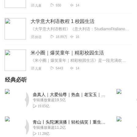
930
14
儿童
大学意大利语教程 1 校园生活
《大学意大利语教程》（意大利语：Studiamol'italianoall’università）是中国大学意大利语专业本科一、二年级的综合训练型教材，由北...
18.89万
16
外语
米小圈｜爆笑童年｜精彩校园生活
《米小圈｜爆笑童年｜精彩校园生活》是一段充满欢笑与感动的成长旅程，带你领略米小圈的校园趣事和童年欢欣。在这里，有爆笑不断的课堂故事，有天马行空的奇思妙想，还有伙...
5443
14
儿童
经典必听
蛊真人｜大爱仙尊｜热血｜老宝玉｜多人VIP免费有声剧
专辑播放量超19.5亿
19.05亿
青山丨头陀渊演播丨轻松搞笑丨重生穿越丨古代权谋丨VIP免费 | 多人有声剧
专辑播放量超11.2亿
11.28亿