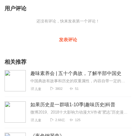
用户评论
还没有评论，快来发表第一个评论！
发表评论
相关推荐
趣味素养会 | 五十个典故，了解半部中国史
中国典故有故事和历史的双重属性，内容自带一定的知识性和乐趣，对中小学生的文化启蒙有相当的价值。李老师的讲课方式很有趣，用有画面感的语言来讲课，让孩子身临其境，沉...
3802
51
儿童
如果历史是一群喵1-10季|趣味历史|科普
微博2019、2018十大影响力动漫大V作者“肥志”历史漫画系列！理清纷繁复杂的历史脉络，一本让你读史和撸喵一样轻松的萌漫中国史！微博话题阅读量超20亿，引爆全...
2.66亿
125
儿童
《夜色钢琴曲》