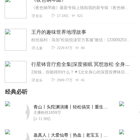
《夜色钢琴曲》最新专辑上线啦我的新专辑《夜色钢琴曲最新专辑》（点击跳转）已经上线，新专辑是《夜色钢琴曲》的升级版，我精选了诸多经典原创作品与大家分享，愿未来...
17.18亿
521
音乐
王丹的趣味世界地理故事
粉丝福利：添加“松鼠悦读官方客服”微信：13390925385，朋友圈每周都有“高品质特价图书”推荐、每日育儿知识分享、及粉丝群内与主持人互动的机会哦~新课上线...
2229.97万
84
儿童
行星钵音疗愈全集|深度催眠 冥想放松 全身心深度按摩
2块钱，你能得到什么？▼1次全身心的深度按摩钵目前已广泛地被应用于美容Spa和按摩养生馆的疗程中，许多疗愈师使用铜钵在身体上，发现5分钟铜钵按摩的深度放松，效...
2949.77万
41
音乐
经典必听
青山丨头陀渊演播丨轻松搞笑丨重生穿越丨古代权谋丨VIP免费 | 多人有声剧
主播粉丝1659万
11.36亿
蛊真人｜大爱仙尊｜热血｜老宝玉｜多人VIP免费有声剧