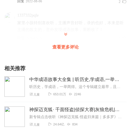
回复
2022-08-06
2
1337332pqle
家里小孩特别喜欢听，主播声音好听，录的也好，本来是听
主播的散文的，意外发现成语故事，果断收了！
回复
2020-05-26
1
查看更多评论
very nice。。。。。。。。。。。。。。。。。。
回复
2020-04-05
1
相关推荐
中华成语故事大全集 | 听历史,学成语,一举两得
二轮典故
听历史，学成语，一举两得。这个专辑建立最早，且最初为手机录制，水平低，音量小，录得不好。换了设备之后，又把前七百条音频一条一条重新录制替换了一遍。有不少听众朋友...
白雪版的成语故事，生动，肯定大人孩子都喜欢听，又听故
事，又涨知识，力荐！坐等更新
653.01万
2246
儿童
回复
2020-02-18
1
神探迈克狐· 千面怪盗|侦探大赛|灰狼危机|多多罗
白雪的世界儿
新专辑点击收听《神探迈克狐·怪盗归来篇｜多多罗》！！！>>>点击进入主播橱窗购买《神探迈克狐》系列图书吧!<<<多多罗故事【点击前往】收听多多罗其他好玩有趣的故...
主播加油哦！喜欢你的每一个专辑，每一个声音！
24.64亿
834
儿童