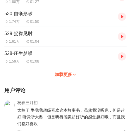
1.80万
01:27
530-自惭形秽
1.74万
01:50
529-捉襟见肘
1.61万
01:04
528-庄生梦蝶
1.59万
01:08
加载更多
用户评论
杨春三月初
太棒了 🌟我我超级喜欢这本故事书，虽然我没听完，但是超
好 听党听大奥，但是听得感觉超好听的感觉超好哦，而且我
们都好喜欢