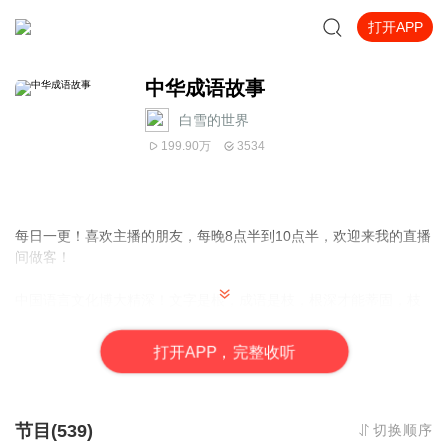
打开APP
中华成语故事
白雪的世界
199.90万
3534
每日一更！喜欢主播的朋友，每晚8点半到10点半，欢迎来我的直播
间做客！
中国语言文化博大精深！文字是根，成语是枝，根深才能蒂固，枝
繁才能叶茂！每个成语都有一个故事，也是一种智慧，同时更是蕴
含着一种哲理！主播将按照字母顺序的方式，为大家选取生活中经
打
开
A
P
P，完整收听
常会用到的成语！用心品读，每天分享一个成语故事，一起来学习
它背后的大智慧！喜欢主播节目的朋友，欢迎订阅和转发！也感谢
您的支持和关注！主播会一直努力哦！
节目(539)
切换顺序