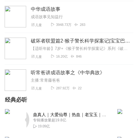
回复
2020-02-17
1
中华成语故事
听友389396634
成语故事见知益行
很棒！很喜欢听！ 我的小宝贝👶也很喜欢听，太棒啦👍👍👍
3948.73万
283
儿童
回复
2023-09-17
0
破坏者联盟篇2·猴子警长科学探案记|宝宝巴士故事
雪梨猫尼尔豹
【适听年龄】7岁+《猴子警长科学探案记》系列《破坏者联盟篇1·猴子警长科学探案记》>>>《破坏者联盟篇2·猴子警长科学探案记》>>>《破坏者联盟篇3·猴子警长科...
好好好好好好好好好好好好好好
16.20亿
846
儿童
回复
2024-02-15
0
听常爸讲成语故事之《中华典故》
主播:常青藤爸爸
287.92万
22
儿童
经典必听
蛊真人｜大爱仙尊｜热血｜老宝玉｜多人VIP免费有声剧
专辑播放量超19.8亿
19.09亿