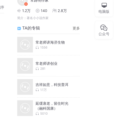
常路明作家
倒序
1.2万
140
2.8万
电脑版
简介：
著名小小说作家
TA的专辑
更多
公众号
常老师讲海济生物
1556
常老师讲创业
281
吉祥如意，科技普洱
1.1万
延缓衰老，留住时光
（融科国康）
5010