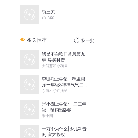
镇三关
359
相关推荐
换一批
我是不白吃日常篇第九
季|爆笑科普
大智慧和小硕果
李哪吒上学记｜稀里糊
涂一年级&神神气气二年
级
东海小学广播站
米小圈上学记:一二三年
级 | 畅销出版物
米小圈
十万个为什么|少儿科普
剧|官方授权