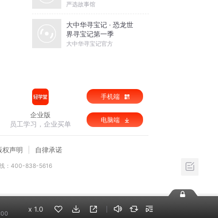
严选故事馆
大中华寻宝记 · 恐龙世
界寻宝记第一季
大中华寻宝记官方
手机端
企业版
电脑端
员工学习，企业买单
版权声明
自律承诺
：400-838-5616
x
1.0
:00