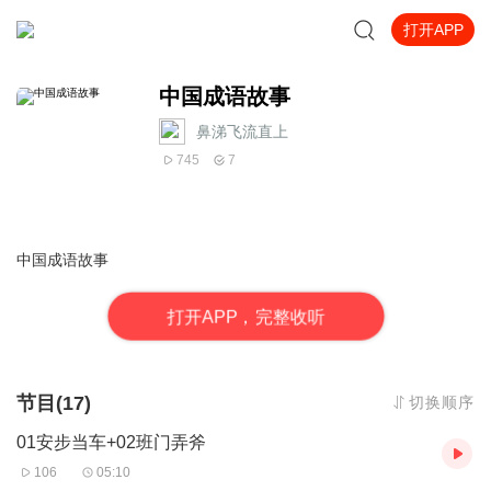
打开APP
中国成语故事
鼻涕飞流直上
745
7
中国成语故事
打
开
A
P
P，完整收听
节目(17)
切换顺序
01安步当车+02班门弄斧
106
05:10