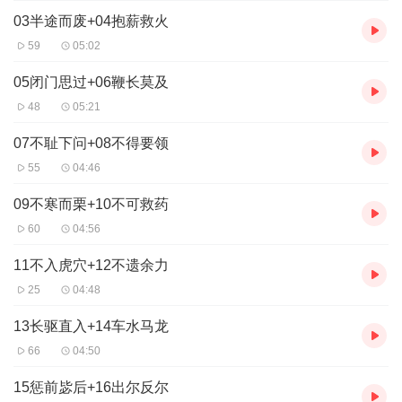
03半途而废+04抱薪救火
59
05:02
05闭门思过+06鞭长莫及
48
05:21
07不耻下问+08不得要领
55
04:46
09不寒而栗+10不可救药
60
04:56
11不入虎穴+12不遗余力
25
04:48
13长驱直入+14车水马龙
66
04:50
15惩前毖后+16出尔反尔