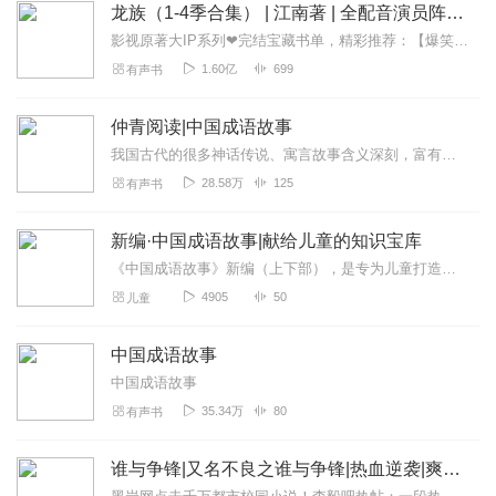
龙族（1-4季合集） | 江南著 | 全配音演员阵容 | 辰羽参演
影视原著大IP系列❤完结宝藏书单，精彩推荐：【爆笑古言重生系列】：星汉灿烂，幸甚至哉|吴磊&赵露思主演|关心则乱《知否》作者|沈念如/倔强的小红领衔|月升沧海【...
1.60亿
699
有声书
仲青阅读|中国成语故事
我国古代的很多神话传说、寓言故事含义深刻，富有教育意义，往往被概括成为成语。像“八仙过海，各显神通”、“班门弄斧”、“不耻下问”这些熟悉的成语，从孩时到现在已经...
28.58万
125
有声书
新编·中国成语故事|献给儿童的知识宝库
《中国成语故事》新编（上下部），是专为儿童打造的知识宝库，精选的故事近百个，都是脍炙人口的成语故事，通过新编的生动有趣的故事，让孩子能够在聆听之中喜欢上成语，从...
4905
50
儿童
中国成语故事
中国成语故事
35.34万
80
有声书
谁与争锋|又名不良之谁与争锋|热血逆袭|爽文爆笑|会员免费