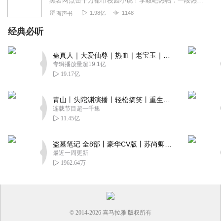
黑岩网点击千万都市校园小说！李毅吧热帖：一段热血的青春故事，一个狂拽屌丝的逆袭传奇。热血都市主播探月倾情演绎【内容简介】两年前，她是丑逼，我是男神；...
1.98亿
1148
有声书
经典必听
蛊真人｜大爱仙尊｜热血｜老宝玉｜多人VIP免费有声剧
专辑播放量超19.1亿
19.17亿
青山丨头陀渊演播丨轻松搞笑丨重生穿越丨古代权谋丨VIP免费 | 多人有声剧
连载节目超一千集
11.45亿
盗墓笔记 全8部丨豪华CV版丨苏尚卿&边江 领衔 多人有声剧丨冠声文化丨南派三叔
最近一周更新
1962.64万
© 2014-
2026
喜马拉雅 版权所有