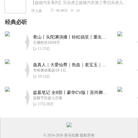
【超级汽车系列】贝乐虎之超级汽车第三季贝乐虎儿童音乐剧之超级汽车贝乐虎儿童音乐剧之超级汽车（动画原声版）贝乐虎儿童音乐剧之超级汽车2（动画原声版）贝乐虎之超级...
46.88万
12
儿童
经典必听
青山丨头陀渊演播丨轻松搞笑丨重生穿越丨古代权谋丨VIP免费 | 多人有声剧
主播粉丝1659万
11.37亿
蛊真人｜大爱仙尊｜热血｜老宝玉｜多人VIP免费有声剧
专辑播放量超19.1亿
19.12亿
盗墓笔记 全8部丨豪华CV版丨苏尚卿&边江 领衔 多人有声剧丨冠声文化丨南派三叔
连载节目超七百集
1753.28万
© 2014-
2026
喜马拉雅 版权所有