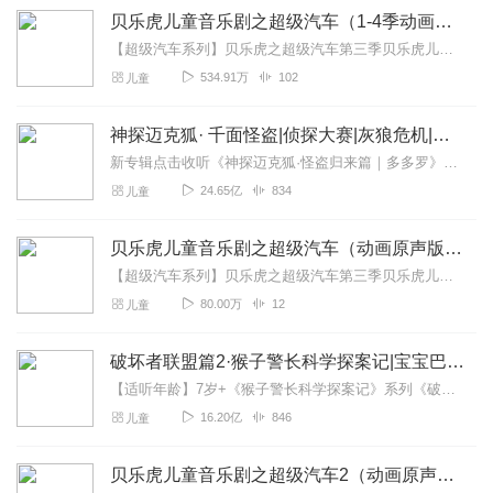
贝乐虎儿童音乐剧之超级汽车（1-4季动画原声）
【超级汽车系列】贝乐虎之超级汽车第三季贝乐虎儿童音乐剧之超级汽车（动画原声版）贝乐虎儿童音乐剧之超级汽车2（动画原声版）贝乐虎之超级汽车3（动画原声版）《贝乐...
534.91万
102
儿童
神探迈克狐· 千面怪盗|侦探大赛|灰狼危机|多多罗
新专辑点击收听《神探迈克狐·怪盗归来篇｜多多罗》！！！>>>点击进入主播橱窗购买《神探迈克狐》系列图书吧!<<<多多罗故事【点击前往】收听多多罗其他好玩有趣的故...
24.65亿
834
儿童
贝乐虎儿童音乐剧之超级汽车（动画原声版）
【超级汽车系列】贝乐虎之超级汽车第三季贝乐虎儿童音乐剧之超级汽车贝乐虎儿童音乐剧之超级汽车（动画原声版）贝乐虎儿童音乐剧之超级汽车2（动画原声版）贝乐虎之超级...
80.00万
12
儿童
破坏者联盟篇2·猴子警长科学探案记|宝宝巴士故事
【适听年龄】7岁+《猴子警长科学探案记》系列《破坏者联盟篇1·猴子警长科学探案记》>>>《破坏者联盟篇2·猴子警长科学探案记》>>>《破坏者联盟篇3·猴子警长科...
16.20亿
846
儿童
贝乐虎儿童音乐剧之超级汽车2（动画原声版）