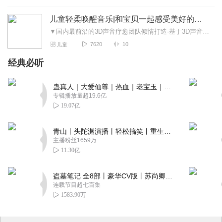
儿童轻柔唤醒音乐|和宝贝一起感受美好的一天
▼国内最前沿的3D声音疗愈团队倾情打造·基于3D声音空间定位技术制作，还原自然场景，激发想像力，唤醒人类内心深处最原始的情感·超感官的沉浸式体验，放松身心、缓...
7620
10
儿童
经典必听
蛊真人｜大爱仙尊｜热血｜老宝玉｜多人VIP免费有声剧
专辑播放量超19.6亿
19.07亿
青山丨头陀渊演播丨轻松搞笑丨重生穿越丨古代权谋丨VIP免费 | 多人有声剧
主播粉丝1659万
11.30亿
盗墓笔记 全8部丨豪华CV版丨苏尚卿&边江 领衔 多人有声剧丨冠声文化丨南派三叔
连载节目超七百集
1583.90万