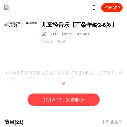
打开APP
儿童轻音乐【耳朵年龄2-6岁】
LUC_Junior_Campus
9067
43
本电台希望所有家庭在这里度过快乐和有趣的时光。在声音中，伴
随所有小朋友们成长，并留下精彩的回忆。
“学习爱，学习分享”。
LUC Kids Radio 以学习和分享为目的，由无数LUC老师和校园社区
的志愿者家庭倾心打造并爱心维护，为所有家庭创建的学习者社
打
开
A
P
P，完整收听
区，包含无限量的双语学习资源。
节目(21)
切换顺序