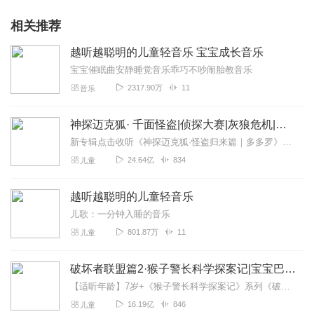
相关推荐
越听越聪明的儿童轻音乐 宝宝成长音乐
宝宝催眠曲安静睡觉音乐乖巧不吵闹胎教音乐
2317.90万
11
音乐
神探迈克狐· 千面怪盗|侦探大赛|灰狼危机|多多罗
新专辑点击收听《神探迈克狐·怪盗归来篇｜多多罗》！！！>>>点击进入主播橱窗购买《神探迈克狐》系列图书吧!<<<多多罗故事【点击前往】收听多多罗其他好玩有趣的故...
24.64亿
834
儿童
越听越聪明的儿童轻音乐
儿歌：一分钟入睡的音乐
801.87万
11
儿童
破坏者联盟篇2·猴子警长科学探案记|宝宝巴士故事
【适听年龄】7岁+《猴子警长科学探案记》系列《破坏者联盟篇1·猴子警长科学探案记》>>>《破坏者联盟篇2·猴子警长科学探案记》>>>《破坏者联盟篇3·猴子警长科...
16.19亿
846
儿童