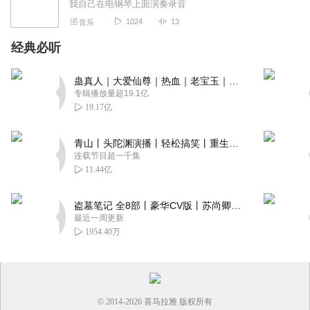
我自己在电钢琴上面演奏录音
1024
13
音乐
经典必听
蛊真人｜大爱仙尊｜热血｜老宝玉｜多人VIP免费有声剧
专辑播放量超19.1亿
19.17亿
青山丨头陀渊演播丨轻松搞笑丨重生穿越丨古代权谋丨VIP免费 | 多人有声剧
连载节目超一千集
11.44亿
盗墓笔记 全8部丨豪华CV版丨苏尚卿&边江 领衔 多人有声剧丨冠声文化丨南派三叔
最近一周更新
1954.40万
© 2014-
2026
喜马拉雅 版权所有