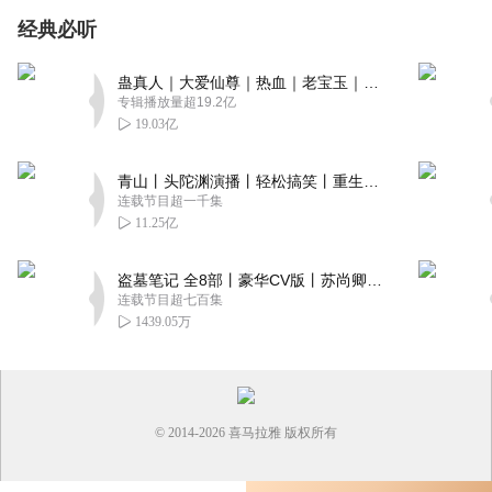
经典必听
蛊真人｜大爱仙尊｜热血｜老宝玉｜多人VIP免费有声剧
专辑播放量超19.2亿
19.03亿
青山丨头陀渊演播丨轻松搞笑丨重生穿越丨古代权谋丨VIP免费 | 多人有声剧
连载节目超一千集
11.25亿
盗墓笔记 全8部丨豪华CV版丨苏尚卿&边江 领衔 多人有声剧丨冠声文化丨南派三叔
连载节目超七百集
1439.05万
© 2014-
2026
喜马拉雅 版权所有