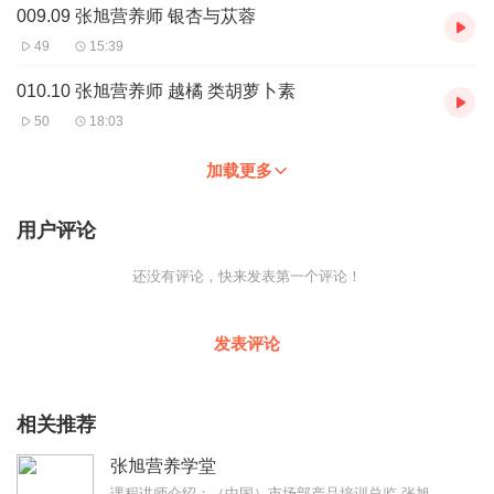
009.09 张旭营养师 银杏与苁蓉
49
15:39
010.10 张旭营养师 越橘 类胡萝卜素
50
18:03
加载更多
用户评论
还没有评论，快来发表第一个评论！
发表评论
相关推荐
张旭营养学堂
课程讲师介绍：（中国）市场部产品培训总监-张旭，临床医学专业，曾是一名外科医生，在服务的十五年中，先后从事过多年的营养培训、专业支持等工作，目前全面负责（中国）...