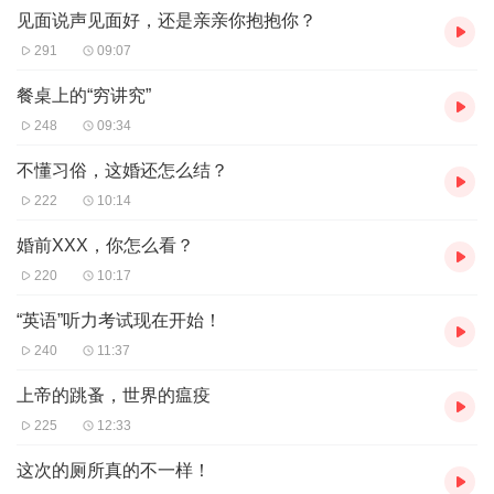
见面说声见面好，还是亲亲你抱抱你？
291
09:07
餐桌上的“穷讲究”
248
09:34
不懂习俗，这婚还怎么结？
222
10:14
婚前XXX，你怎么看？
220
10:17
“英语”听力考试现在开始！
240
11:37
上帝的跳蚤，世界的瘟疫
225
12:33
这次的厕所真的不一样！