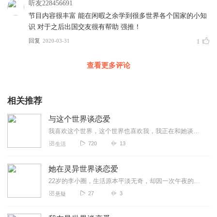
听友228456691
节目内容很丰富 能在闲暇之余学到很多世界各个国家的小知
识 对于之后出国交友很有帮助 强推！
回复
2020-03-31
1
查看更多评论
相关推荐
与这个世界谈恋爱
我喜欢这个世界，这个世界也喜欢我，我正在和她谈恋爱。这里收录了我们的点点滴滴。
720
13
生活
她在灵异世界谈恋爱
22岁的李小圈，生活原本平淡无奇，却因一次午夜的好奇之举，踏入恐怖深渊。她在“午夜怪谈”论坛看到邪祟传说，尝试后被诡异现象缠身，生活陷入无尽恐惧。关键时刻...
27
3
悬疑