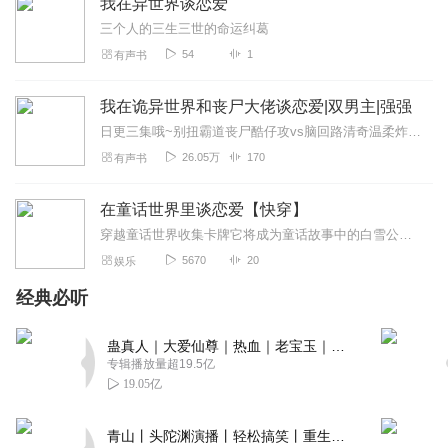
我在异世界谈恋爱
三个人的三生三世的命运纠葛
54
1
有声书
我在诡异世界和丧尸大佬谈恋爱|双男主|强强
日更三集哦~别扭霸道丧尸酷仔攻vs脑回路清奇温柔炸毛受【正经版文案】丧尸白无了穿进时下火爆的游戏《那么大的图》。开局破烂小吃摊，几米见方的活动区域，要靠着不断升...
26.05万
170
有声书
在童话世界里谈恋爱【快穿】
穿越童话世界收集卡牌它将成为童话故事中的白雪公主、灰姑娘、美人鱼…谁说公主不能成为女王？明明月月著爵士雨喵演播
5670
20
娱乐
经典必听
蛊真人｜大爱仙尊｜热血｜老宝玉｜多人VIP免费有声剧
专辑播放量超19.5亿
19.05亿
青山丨头陀渊演播丨轻松搞笑丨重生穿越丨古代权谋丨VIP免费 | 多人有声剧