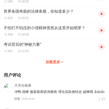
195
10:02
世界各国奇葩的法律条规，你知道多少？
224
10:11
不怕打不怕压的小强精神竟然从这里开始萌芽？
209
10:35
考试背后的“神秘力量”
202
12:01
加载更多
用户评论
月亮在碗裏
冲鸭 很棒 最新新闻咨询都有 理论实际相结合 超棒嘚 👍👍👍
回复
2020-04-01
1