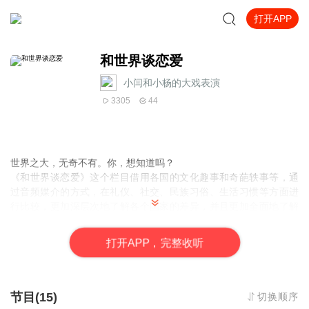
打开APP
和世界谈恋爱
小闫和小杨的大戏表演
3305
44
世界之大，无奇不有。你，想知道吗？
《和世界谈恋爱》这个栏目借用各国的文化趣事和奇葩轶事等，通
过音频媒介的方式，在礼仪、社交、民族习俗、生活习惯等方面进
行比较，更加深层次地了解各个国家的差异，并且更加全面地了解
我们生活的世界，进而更加热爱我们自己的文化。本节目的最终目
的是通过深入学习和了解不同文化，达到一个认识世界、尊重差
打
开
A
P
P，完整收听
异、追求更美好生活的有益宗旨。
跟着我们一起来康康吧！
节目(15)
切换顺序