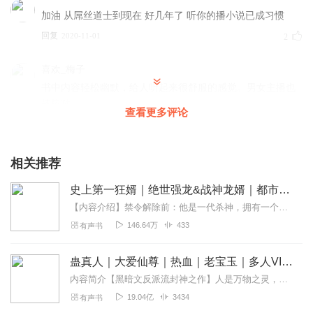
加油 从屌丝道士到现在 好几年了 听你的播小说已成习惯
回复
2020-11-01
2
喜欢_梅子
书中内容轻松幽默，给人听起来很舒服的感觉。男女主播也
棒棒哒
查看更多评论
回复
2020-06-28
2
书荒进行曲
相关推荐
西门庆一个古人跑现代来绝对活不下去 那些皇帝啥的穿过来
史上第一狂婿｜绝世强龙&战神龙婿｜都市上门龙婿
活得下去我信
【内容介绍】禁令解除前：他是一代杀神，拥有一个美丽的老婆，却受尽欺辱，隐归于都市；禁令解除后：他是最强上门女婿。老婆对他百般讨好！小姑子给他端茶倒水！丈母娘跪地...
回复
2021-10-20
1
146.64万
433
有声书
MY2始终如一
蛊真人｜大爱仙尊｜热血｜老宝玉｜多人VIP免费有声剧
海风作品 先赞后听 奥利给！
内容简介【黑暗文反派流封神之作】人是万物之灵，蛊是天地真精。一个穿越者不断重生的故事。一个养蛊、炼蛊、用蛊的奇特世界。配音组（男角色）老宝玉旁白...
回复
2021-02-14
1
19.04亿
3434
有声书