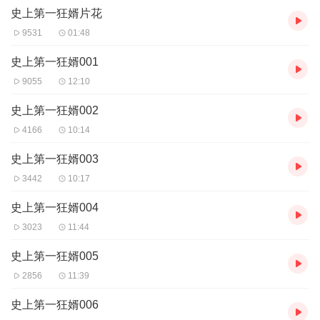
史上第一狂婿片花
演播。代表作：《六界哀歌》、《万界大群主》、《诡闻乐见》、
《无敌外卖哥》、《极品无上神医》《史上第一狂婿》。
9531
01:48
【购买须知】
史上第一狂婿001
1、本作品为付费有声书，前14集为免费试听，购买成功后，即可收
9055
12:10
听，可下载重复收听。
2、版权归原作者所有，严禁翻录成任何形式，严禁在任何第三方平
史上第一狂婿002
台传播，违者将追究其法律责任。
4166
10:14
3、如在充值／购买环节遇到问题，您可通过页面右上方按钮，将页
面分享至微信内使用微信支付完成购买。
史上第一狂婿003
4、在购买过程中，如果您有任何问题，可以按以下步骤咨询在线客
3442
10:17
服：
第一步：您可在喜马拉雅APP【账号】-【帮助与反馈】”中咨询在线
史上第一狂婿004
客服
第二步：如果您无法联系上APP内在线客服，可关注【喜马拉雅付
3023
11:44
费精品】公众号，通过下方菜单栏里咨询在线客服
第三步：如果在线客服都未取得联系，也可拨打客服电话：400-
史上第一狂婿005
838-5616
2856
11:39
史上第一狂婿006