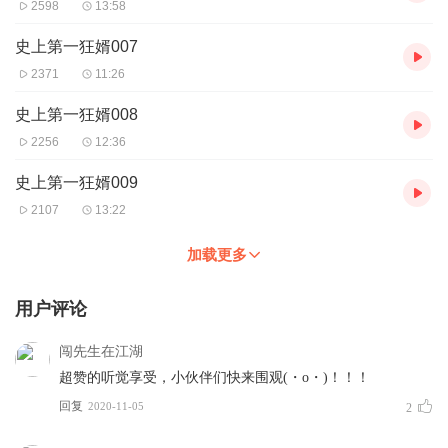
2598
13:58
史上第一狂婿007
2371
11:26
史上第一狂婿008
2256
12:36
史上第一狂婿009
2107
13:22
加载更多
用户评论
闯先生在江湖
超赞的听觉享受，小伙伴们快来围观(・o・)！！！
回复
2020-11-05
2