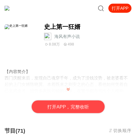
打开APP
史上第一狂婿
海风有声小说
8.08万
498
【内容简介】
西门庆醒来后，发现自己魂穿千年，成为了没钱没势，被老婆看不
起的上门女婿陈晓翼。本着既来之则安之的心态，看他如何凭着自
己文武全才，经营多家医药铺的本事，在繁华都市混出个人模狗
样。
打
开
A
P
P，完整收听
【作者/主播简介】
作者：明熙，网文圈赋有诗情的大神作者。爱写诗，爱品茶，举止
高雅，热爱生活，一个精致的男人。代表作《史上第一狂婿》一书
封神。
节目(71)
切换顺序
主播：海风有声文化传媒，千万人气的主播，擅长搞笑轻松风格的