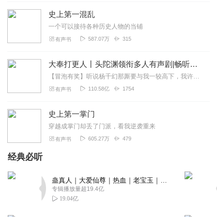
妖奈奈
史上第一混乱
666666666666666
一个可以接待各种历史人物的当铺
回复
2021-02-02
1
587.07万
315
有声书
李氏听书
大奉打更人丨头陀渊领衔多人有声剧|畅听全集|王鹤棣、田曦薇主演影视剧原著|卖报小郎君
就是爱海风！没有理由的爱！
【冒泡有奖】听说杨千幻那厮要与我一较高下，我许七安要开始装叉了！快进入声音播放页戳下方输入框，冒个泡偷偷告诉我，我要用哪些诗词才能胜过他？说得好的，有赏！202...
回复
2020-11-05
1
110.58亿
1754
有声书
听海风讲小说
史上第一掌门
挺好的，就是开头结和尾那个旁白比较墨迹，但是适应了就
穿越成掌门却丢了门派，看我逆袭重来
好了。
605.27万
479
有声书
回复
2020-05-06
1
经典必听
1821779czip
还不错，听得挺舒服的
蛊真人｜大爱仙尊｜热血｜老宝玉｜多人VIP免费有声剧
专辑播放量超19.4亿
回复
2020-04-11
0
19.04亿