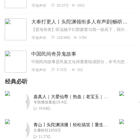
52.27万
1021
有声书
大奉打更人丨头陀渊领衔多人有声剧|畅听全集|王鹤棣、田曦薇主演影视剧原著|卖报小郎君
【冒泡有奖】听说杨千幻那厮要与我一较高下，我许七安要开始装叉了！快进入声音播放页戳下方输入框，冒个泡偷偷告诉我，我要用哪些诗词才能胜过他？说得好的，有赏！202...
110.58亿
1754
有声书
中国民间奇异鬼故事
中国民间故事是民族文化得重要组成部分，本书为您讲述历史上发生在深宅，古院，荒村的民间怪诞。
5.72万
312
有声书
经典必听
蛊真人｜大爱仙尊｜热血｜老宝玉｜多人VIP免费有声剧
专辑播放量超19.4亿
19.04亿
青山丨头陀渊演播丨轻松搞笑丨重生穿越丨古代权谋丨VIP免费 | 多人有声剧
主播粉丝1659万
11.27亿