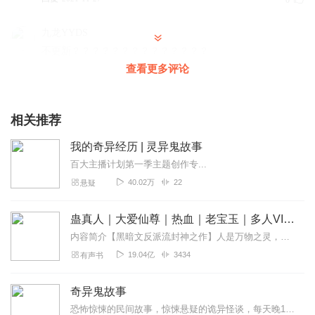
0
九龙YYDS
不更新？？？？？？？？？？？？？？
查看更多评论
回复
2021-10-24
0
闲墨v语
相关推荐
！！！！！！！的气氛！！！！
回复
2021-10-24
0
我的奇异经历 | 灵异鬼故事
百大主播计划第一季主题创作专...
An_hibernation
40.02万
22
悬疑
声情并茂，故事好，讲得好
回复
2021-02-17
0
蛊真人｜大爱仙尊｜热血｜老宝玉｜多人VIP免费有声剧
内容简介【黑暗文反派流封神之作】人是万物之灵，蛊是天地真精。一个穿越者不断重生的故事。一个养蛊、炼蛊、用蛊的奇特世界。配音组（男角色）老宝玉旁白...
听友463926179
19.04亿
3434
有声书
这大舌头主播😂😂😂😂
回复
2023-11-24
0
奇异鬼故事
恐怖惊悚的民间故事，惊悚悬疑的诡异怪谈，每天晚18点不见不散！