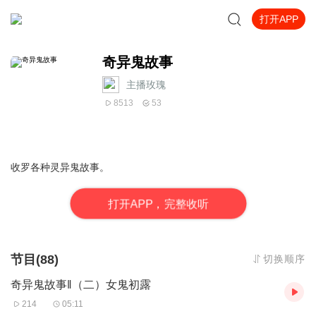
打开APP
奇异鬼故事
主播玫瑰
8513
53
收罗各种灵异鬼故事。
打
开
A
P
P，完整收听
节目(88)
切换顺序
奇异鬼故事‖（二）女鬼初露
214
05:11