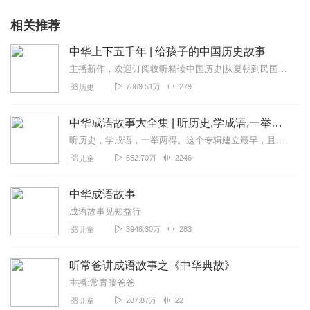
相关推荐
中华上下五千年 | 给孩子的中国历史故事
主播新作，欢迎订阅收听精读中国历史|从夏朝到民国，二十四史通史解析，中华上下五千年从中华民族源起直至清朝结束，将一部五千年历史化作现代、生动的表述，让尘封的历史...
7869.51万
279
历史
中华成语故事大全集 | 听历史,学成语,一举两得
听历史，学成语，一举两得。这个专辑建立最早，且最初为手机录制，水平低，音量小，录得不好。换了设备之后，又把前七百条音频一条一条重新录制替换了一遍。有不少听众朋友...
652.70万
2246
儿童
中华成语故事
成语故事见知益行
3948.30万
283
儿童
听常爸讲成语故事之《中华典故》
主播:常青藤爸爸
287.87万
22
儿童