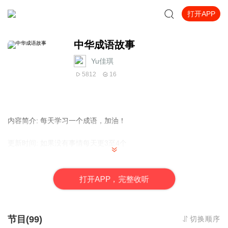
打开APP
中华成语故事
Yu佳琪
5812
16
内容简介: 每天学习一个成语，加油！
更新时间: 如果没有事情每天更3至4个
主播: 于佳琪 不是播音员 不是主持人 别介意啊
打
开
A
P
P，完整收听
最后，希望大家喜欢，觉得好的话点个赞吧！
祝大家工作顺利，身体健康，万事如意，心想事成，学业有成，永
远快乐！
节目(99)
切换顺序
多多评论，我会改进的。