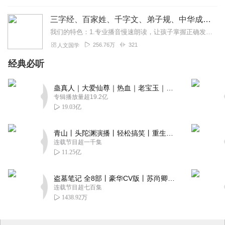
三字经、百家姓、千字文、弟子规、中华成语故事
我们的特色：1.专业播音慢速朗读，让孩子掌握正确发音2.每集增加文字+拼音，适合孩子跟读3.精美的音质体验，让孩子身临其境爱上国学知识适合谁听1.适合各个年龄段...
256.76万
321
人文国学
经典必听
蛊真人｜大爱仙尊｜热血｜老宝玉｜多人VIP免费有声剧
专辑播放量超19.2亿
19.03亿
青山丨头陀渊演播丨轻松搞笑丨重生穿越丨古代权谋丨VIP免费 | 多人有声剧
连载节目超一千集
11.25亿
盗墓笔记 全8部丨豪华CV版丨苏尚卿&边江 领衔 多人有声剧丨冠声文化丨南派三叔
连载节目超七百集
1438.92万