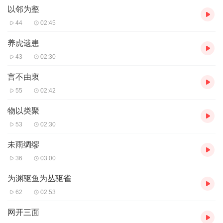
佳琪很宠粉，每条评论都会回，如果没回，那就是在忙，感谢大
以邻为壑
家。
44
02:45
希望粉丝破100
养虎遗患
43
02:30
言不由衷
55
02:42
物以类聚
53
02:30
未雨绸缪
36
03:00
为渊驱鱼为丛驱雀
62
02:53
网开三面