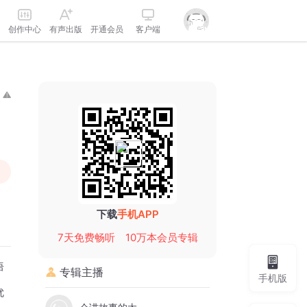
创作中心
有声出版
开通会员
客户端
下载
手机APP
7天免费畅听
10万本会员专辑
语
专辑主播
手机版
、
优