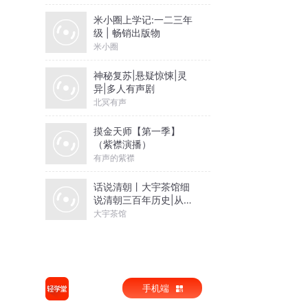
米小圈上学记:一二三年
级 | 畅销出版物
米小圈
神秘复苏|悬疑惊悚|灵
异|多人有声剧
北冥有声
摸金天师【第一季】
（紫襟演播）
有声的紫襟
话说清朝丨大宇茶馆细
说清朝三百年历史|从努
尔哈赤到末代皇帝溥仪|
大宇茶馆
康熙雍正乾隆
手机端