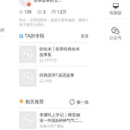
会讲故事的太阳姐姐
126
3
1.2万
电脑版
简介：
父母的陪伴，是孩子最幸福的，愿每个
孩子都开心成长。
倒序
TA的专辑
更多
公众号
听绘本 | 世界经典绘本
故事集
177.7万
经典国学Γ成语故事
408
相关推荐
换一批
李哪吒上学记｜稀里糊
涂一年级&神神气气二年
级
东海小学广播站