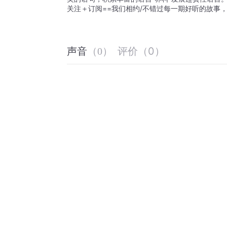
关注＋订阅==我们相约/不错过每一期好听的故事
评价
（
0
）
声音
（
0
）