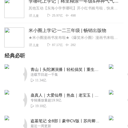
李哪吒上学记｜稀里糊涂一年级&神神气气二年级
其他互动【东海小学李哪吒】开小红书账号啦，快来关注和李哪吒成为好朋友！有机会免费领儿童会员、官方周边！【点击加入】东海小学广播站圈子，更多互动！李哪吒全新冒险番...
25.97亿
498
儿童
米小圈上学记:一二三年级 | 畅销出版物
★米小圈漫画书发布啦★《爆笑米小圈》漫画书来啦《米小圈上学记》一二三年级正版广播剧！《米小圈上学记》系列是儿童作家北猫最新创作的儿童小说系列，作品诙谐幽默、好...
87.17亿
282
儿童
经典必听
青山丨头陀渊演播丨轻松搞笑丨重生穿越丨古代权谋丨VIP免费 | 多人有声剧
连载节目超一千集
11.34亿
蛊真人｜大爱仙尊｜热血｜老宝玉｜多人VIP免费有声剧
专辑播放量超19.9亿
19.10亿
盗墓笔记 全8部丨豪华CV版丨苏尚卿&边江 领衔 多人有声剧丨冠声文化丨南派三叔
最近一周更新