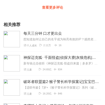
查看更多评论
相关推荐
每天三分钟 口才更出众
想知道如何让自己的名字成为响亮有效的IP？嫣然老师三分钟给你两大招，联想记忆法，职业关联法，全方位新颖化你的名字，让别人一秒钟记住你的名字！
2.11万
16
个人成长
神探迈克狐· 千面怪盗|侦探大赛|灰狼危机|多多罗
新专辑点击收听《神探迈克狐·怪盗归来篇｜多多罗》！！！>>>点击进入主播橱窗购买《神探迈克狐》系列图书吧!<<<多多罗故事【点击前往】收听多多罗其他好玩有趣的故...
24.65亿
834
儿童
破坏者联盟篇2·猴子警长科学探案记|宝宝巴士故事
【适听年龄】7岁+《猴子警长科学探案记》系列《破坏者联盟篇1·猴子警长科学探案记》>>>《破坏者联盟篇2·猴子警长科学探案记》>>>《破坏者联盟篇3·猴子警长科...
16.20亿
846
儿童