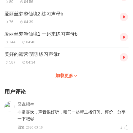
80
04:56
爱丽丝梦游仙境2 练习声母b
76
04:39
爱丽丝梦游仙境1 一起来练习声母b
144
04:40
美好的露营假期 练习声母n
587
04:34
加载更多
用户评论
囧说招生
非常喜欢，声音很好听，咱们一起帮主播订阅、评价、分享
一下吧😉
回复
2020-03-10
4