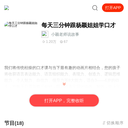
打开APP
每天三分钟跟杨颖姐姐学口才
小颖老师说故事
1.20万
67
我们将传统枯燥的口才课与当下最有趣的动画片相结合，您的孩子
将收获语言表达能力、语言组织能力、表现力、创造力、逻辑思维
能力、个人魅力、自信力、领导力等8大能力，适合3——6岁的幼
儿，您每天只需花费三分钟，即可培养宝贝的情商、智商，带上宝
贝跟着小猪佩琪赶紧学起来吧！
打
开
A
P
P，完整收听
节目(18)
切换顺序