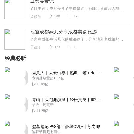
成都美食记
节目主题：成都美食节主播是谁：万顷流萤适合人群：所有人主播的话:人世间，唯有美食与爱不可辜负，爱已辜负太多了，美食就不要辜负了
508
12
娱乐
地道成都妹儿分享成都美食旅游
全家在成都生活几代的成都妹子，分享地道老成都的吃喝玩乐，带你领略新一线网红城市的城市印迹。
173
1
生活
经典必听
蛊真人｜大爱仙尊｜热血｜老宝玉｜多人VIP免费有声剧
专辑播放量超19.5亿
19.05亿
青山丨头陀渊演播丨轻松搞笑丨重生穿越丨古代权谋丨VIP免费 | 多人有声剧
最近一周更新
11.28亿
盗墓笔记 全8部丨豪华CV版丨苏尚卿&边江 领衔 多人有声剧丨冠声文化丨南派三叔
连载节目超七百集