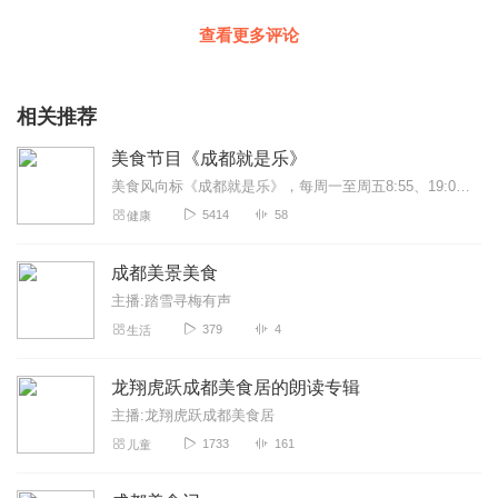
查看更多评论
相关推荐
美食节目《成都就是乐》
美食风向标《成都就是乐》，每周一至周五8:55、19:00，电台播出。更多美食福利请添加VX:cdfm946946
5414
58
健康
成都美景美食
主播:踏雪寻梅有声
379
4
生活
龙翔虎跃成都美食居的朗读专辑
主播:龙翔虎跃成都美食居
1733
161
儿童