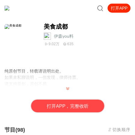
打开APP
美食成都
伊森you料
9.02万
635
纯原创节目，转载请说明出处。
如果未私聊说明，一但发现，律师传票。
请支持原创，原创不易。
打
开
A
P
P，完整收听
节目(98)
切换顺序