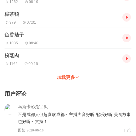
1262
08:19
樟茶鸭
979
07:31
鱼香茄子
1085
08:40
粉蒸肉
1162
09:16
加载更多
用户评论
马斯卡彭是宝贝
不是成都人但超喜欢成都～主播声音好听 配乐好听 美食故事
也好听～支持！
回复
2020-06-16
1