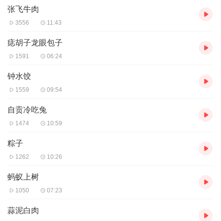
张飞牛肉
3556
11:43
痣胡子龙眼包子
1591
06:24
钟水饺
1559
09:54
自贡冷吃兔
1474
10:59
粽子
1262
10:26
蚂蚁上树
1050
07:23
蒜泥白肉