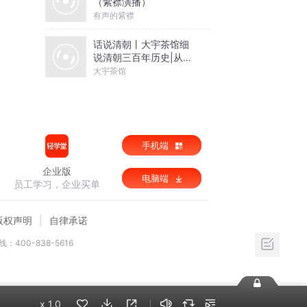
（紫襟演播）
有声的紫襟
话说清朝丨大宇茶馆细
说清朝三百年历史|从努
尔哈赤到末代皇帝溥仪|
大宇茶馆
康熙雍正乾隆
手机端
企业版
电脑端
员工学习，企业买单
版权声明
自律承诺
：400-838-5616
x
1.0