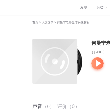
发现
分类
>
>
首页
人文国学
何曼宁老师微信头像解析
何曼宁
4100
评价
（
0
）
声音
（
0
）