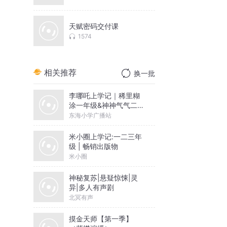
天赋密码交付课
1574
相关推荐
换一批
李哪吒上学记｜稀里糊
涂一年级&神神气气二年
级
东海小学广播站
米小圈上学记:一二三年
级 | 畅销出版物
米小圈
神秘复苏|悬疑惊悚|灵
异|多人有声剧
北冥有声
摸金天师【第一季】