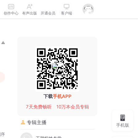
创作中心
有声出版
开通会员
客户端
下载
手机APP
7天免费畅听
10万本会员专辑
专辑主播
手机版
倒序