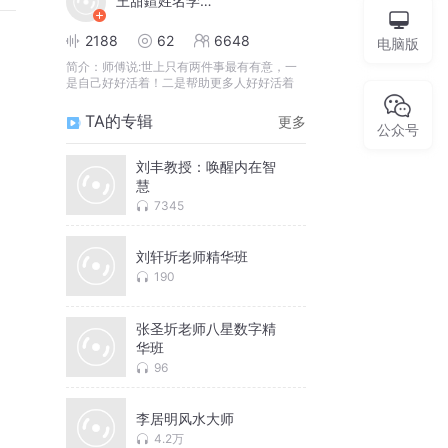
王甜鍹姓名学传承人
2188
62
6648
电脑版
简介：
师傅说:世上只有两件事最有有意，一
是自己好好活着！二是帮助更多人好好活着
TA的专辑
更多
公众号
刘丰教授：唤醒内在智
慧
7345
刘轩圻老师精华班
190
张圣圻老师八星数字精
华班
96
李居明风水大师
4.2万