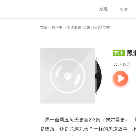
发现
分类
>
>
首页
有声书
黑道邪尊-黑道邪皇|第二季
黑
702万
    周一至周五每天更新2-3集（偶尔暴更
是堕落，还是龙腾九天？一样的黑道故事，