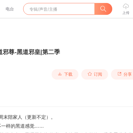
电台
上传
道邪尊-黑道邪皇|第二季
下载
订阅
分享
），周末陪家人（更新不定）。
不一样的黑道感觉……