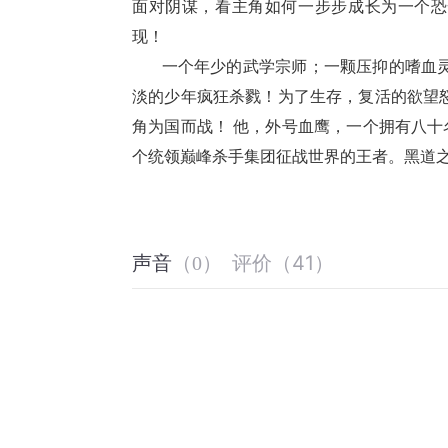
面对阴谋，看主角如何一步步成长为一个恐
现！
       一个年少的武学宗师；一颗压抑的嗜血灵魂；一场爱人的惨死悲剧；一把挥起的暴怒屠刀。 为了爱情，平
淡的少年疯狂杀戮！为了生存，复活的欲望
角为国而战！ 他，外号血鹰，一个拥有八
个统领巅峰杀手集团征战世界的王者。黑道
评价
（
41
）
声音
（
0
）