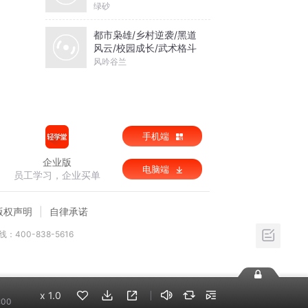
打脸 | 虐渣
绿砂
都市枭雄/乡村逆袭/黑道
风云/校园成长/武术格斗
风吟谷兰
手机端
企业版
电脑端
员工学习，企业买单
版权声明
自律承诺
：400-838-5616
x
1.0
:00