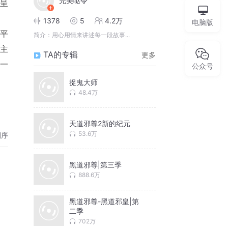
完美哒令
呈
1378
5
4.2万
电脑版
简介：
用心用情来讲述每一段故事...
的主
TA的专辑
更多
，一
公众号
捉鬼大师
48.4万
天道邪尊2新的纪元
53.6万
倒序
黑道邪尊|第三季
888.6万
黑道邪尊-黑道邪皇|第
二季
702万