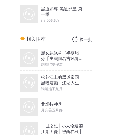
黑道邪尊-黑道邪皇|第
一季
558.8万
相关推荐
换一批
淑女飘飘拳（毕雯珺、
孙千主演同名古风青春
偶像剧原著小说）
剧舞吧夏柳君
松花江上的黑道帝国｜
黑暗震颤｜江湖人生
我是越不是月
龙组特种兵
月亮是五月好
一世之雄 | 小人物逆袭
江湖大佬 | 智商在线 |