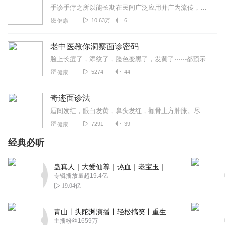
手诊手疗之所以能长期在民间广泛应用并广为流传，是因为其具备操作简便、易学易懂、疗效灵验、经济安全等诸多优点，符合老百姓对治疗方法“简、便、廉、验”的要求。
10.63万
6
健康
老中医教你洞察面诊密码
脸上长痘了，添纹了，脸色变黑了，发黄了······都预示着你的身体内部有了问题，发生了变化。看看专家怎么说，明白了其中的道理，也许你也能成为家里的“神医”。你看...
5274
44
健康
奇迹面诊法
眉间发红，眼白发黄，鼻头发红，颧骨上方肿胀。尽早发现心脏病，肺炎，不孕，脑梗死，糖尿病，痔疮等30种疾病前兆，不用花钱上医院照镜子就能做的健康检查。
7291
39
健康
经典必听
蛊真人｜大爱仙尊｜热血｜老宝玉｜多人VIP免费有声剧
专辑播放量超19.4亿
19.04亿
青山丨头陀渊演播丨轻松搞笑丨重生穿越丨古代权谋丨VIP免费 | 多人有声剧
主播粉丝1659万