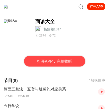
打开APP
面诊大全
杨婧熙1314
2974
72
打
开
A
P
P，完整收听
节目(8)
切换顺序
颜面五脏法：五官与脏腑的对应关系
638
05:19
五行学说