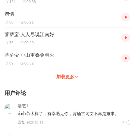
124
00:38
必背28
青青河畔草
古诗十九首
必背29
明月何皎皎
古诗十九首
怨情
必背30
闻王昌龄左迁龙标遥有此寄
李白
88
00:21
必背31
望月有感
白居易
必背32
临江仙·梦后楼台高锁
晏几道
菩萨蛮·人人尽说江南好
必背33
饮马长城窟行
汉乐府
必背34
踏莎行·郴州旅舍
秦观
76
00:29
必背35
清平乐·红笺小字
晏殊
必背36
天仙子·水调数声持酒听
张先
菩萨蛮·小山重叠金明灭
必背37 绝句（江碧鸟逾白） 杜甫
89
00:32
必背38 浪淘沙令·帘外雨潺潺
李煜
必背39
相见欢·林花谢了春红
李煜
加载更多
必背40 清平乐·别来春半
李煜
必背41 涉江采芙蓉 古诗十九首
必背42
次北固山下
（春江舟月夜）
王湾
用户评论
必背43
西洲曲
南朝乐府
选背01 叫我如何不想她！
潘艺1
选背02 荷塘月色 节选（曲曲折折的荷塘上面）
👍👍👍太棒了，有幸遇见你，背诵古词文不再是难事。
选背03
登徒子好色赋
节选（天下之佳人莫若楚国） 宋玉
回复
2020-03-11
2
选背04
硕人
节选（手如柔荑，肤如凝脂）诗经
选背05 野有蔓草 诗经