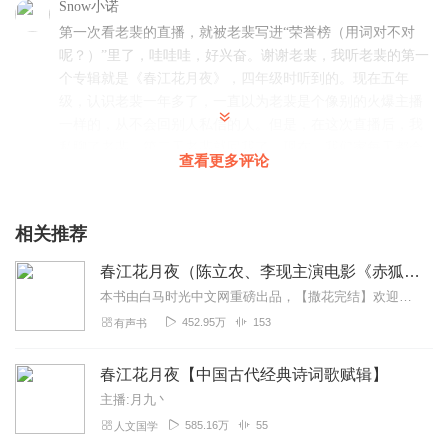
选背06
李延年歌
李延年
Snow小诺
选背07
洛神赋
节选
（翩若惊鸿，婉若游龙）曹植
第一次看老裴的直播，就被老裴写进“荣誉榜（用词对不对
选背08 逍遥游节选 （藐姑射之山）
呢？）”里了，哇哇哇，好兴奋。谢谢老裴，我听老裴的第一
选背09 赞林黛玉（两弯似蹙非蹙罥烟眉）曹雪芹
个专辑就是《春江花月夜》，四年级时听到的。现在五年
附加必背01
卜算子·我住长江头 李之仪
级，认识老裴一年多了，一直以为老裴是个像别的火爆主播
附加必背02
菩萨蛮·小山重叠金明灭
温庭筠
一样的，从不会回别人私信的人。但是，在这次直播后，我
附加必背03
菩萨蛮·人人尽说江南好
韦庄
私聊了老裴，第二天老裴就回我了。现在，我们家每天都会
附加必背04
怨情
李白
查看更多评论
听老裴的声音。哈哈哈，谢谢老裴，让我“金榜题名”！ 今天
附加必背05 赠别（娉娉袅袅十三余）
杜牧
点开这个专辑，看到了我的名字。满满的幸福与感动！
回复
2020-03-09
2
相关推荐
春江花月夜（陈立农、李现主演电影《赤狐书生》原著）
本书由白马时光中文网重磅出品，【撒花完结】欢迎订阅、评论、关注哦。作者-多多-又一力作《提灯夜行录》上线！欢迎收听！【新品上架】年代重生爽文《重生之骄阳似我》，...
452.95万
153
有声书
春江花月夜【中国古代经典诗词歌赋辑】
主播:月九丶
585.16万
55
人文国学