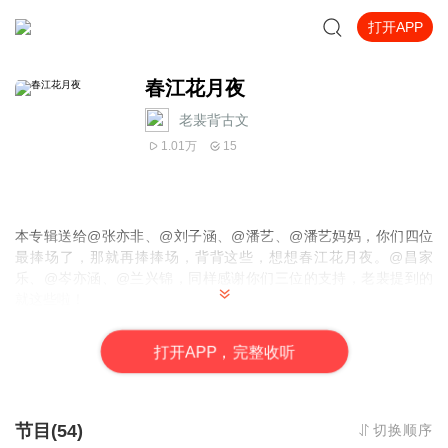
打开APP
春江花月夜
老裴背古文
1.01万
15
本专辑送给@张亦非、@刘子涵、@潘艺、@潘艺妈妈，你们四位
最捧场了，那就再捧捧场，背背这些，想想春江花月夜。@昌家
乐、@岑亦涵、@兰兴锦，同样感谢你们三位的支持，老裴提到的
就这些啦！
必背01
望月怀远/望月怀古
张九龄
必背02
饮湖上初晴后雨
苏轼
打
开
A
P
P，完整收听
必背03
调笑令·边草
戴叔伦
必背04
蒹葭
诗经
必背05 书湖阴先生壁 王安石
必背06 生查子·元夕 欧阳修还是朱淑真？
节目(54)
切换顺序
必背07
卜算子·黄州定慧院寓居作
苏轼