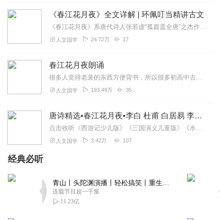
《春江花月夜》全文详解 | 环佩叮当精讲古文
《春江花月夜》系唐代诗人张若虚“孤篇盖全唐”之杰作。水天一色，天地合一。写景如梦如画、释理独到新颖、抒情情致深婉。主讲人环佩叮当继精讲《滕王阁序》《岳阳楼记》《...
24.72万
17
人文国学
春江花月夜朗诵
很多人觉得老裴的东西方便背书，所以很多初高中古文老裴都读了很多遍，如“桃花源记”，如“琵琶行”，如“春江花月夜”......感谢大家愿意听！老裴常有读错的地方，...
193.49万
35
人文国学
唐诗精选•春江花月夜•李白 杜甫 白居易 李商隐
点击收听《西游记少儿版》《三国演义儿童版》《水浒传少儿版》《西游记后传》《中国历史成语故事》《论语•儿童跟读版》《声律启蒙•儿童跟读版》《笠翁对韵》春江花月夜...
3.42万
107
人文国学
经典必听
青山丨头陀渊演播丨轻松搞笑丨重生穿越丨古代权谋丨VIP免费 | 多人有声剧
连载节目超一千集
11.23亿