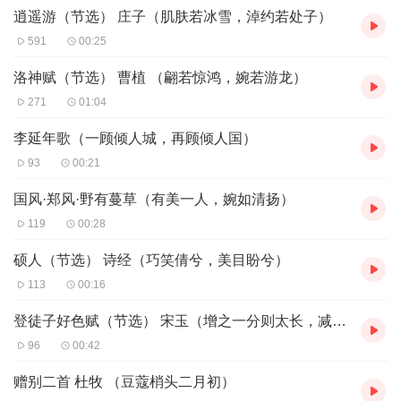
逍遥游（节选） 庄子（肌肤若冰雪，淖约若处子）
必背08
记承天寺夜游/ 记承天夜游
苏轼
必背09 项脊轩志节选（三五之夜）归有光
591
00:25
必背10 望江南·天上月敦煌曲子词
必背11
枫桥夜泊
唐代
：
张继
洛神赋（节选） 曹植 （翩若惊鸿，婉若游龙）
必背12
夜上受降城闻笛
李益
271
01:04
必背13
商山早行
温庭筠
必背14
桂枝香·金陵怀古
王安石
李延年歌（一顾倾人城，再顾倾人国）
必背15
月夜忆舍弟
杜甫
93
00:21
必背16 漫成一绝 杜甫
必背17
水调歌头·明月几时有
苏轼
国风·郑风·野有蔓草（有美一人，婉如清扬）
必背18 把酒问月·故人贾淳令予问之 李白
必背19
望夫石
王建
119
00:28
必背20 南浦别
白居易
硕人（节选） 诗经（巧笑倩兮，美目盼兮）
必背21
送友人
李白
珍珠小串（22～29）
113
00:16
必背22 采桑子·恨君不似江楼月 吕本中
必背23
一剪梅·红藕香残玉簟秋
李清照
登徒子好色赋（节选） 宋玉（增之一分则太长，减之一分则太短）
必背24
相见欢·无言独上西楼
李煜
96
00:42
必背25 望江南·梳洗罢
温庭筠
必背26 菩萨蛮·平林漠漠烟如织
李白
赠别二首 杜牧 （豆蔻梢头二月初）
必背27 蝶恋花·槛菊愁烟兰泣露
晏殊