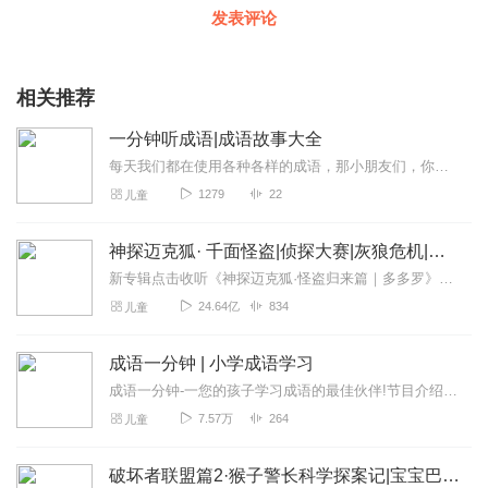
发表评论
相关推荐
一分钟听成语|成语故事大全
每天我们都在使用各种各样的成语，那小朋友们，你知道成语背后的故事是什么吗？这个成语是怎么来的呢，每天一分钟，与沐沐姐姐一起了解成语背后的故事与含义...
1279
22
儿童
神探迈克狐· 千面怪盗|侦探大赛|灰狼危机|多多罗
新专辑点击收听《神探迈克狐·怪盗归来篇｜多多罗》！！！>>>点击进入主播橱窗购买《神探迈克狐》系列图书吧!<<<多多罗故事【点击前往】收听多多罗其他好玩有趣的故...
24.64亿
834
儿童
成语一分钟 | 小学成语学习
成语一分钟-一您的孩子学习成语的最佳伙伴!节目介绍:在这个快节奏的时代，我们深知成语不仅是语言的精华，更是文化的传承。“成语一分钟”节目专为1-6年级的孩子们设...
7.57万
264
儿童
破坏者联盟篇2·猴子警长科学探案记|宝宝巴士故事