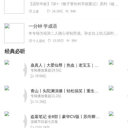
【适听年龄】7岁+《猴子警长科学探案记》系列《破坏者联盟篇1·猴子警长科学探案记》>>>《破坏者联盟篇2·猴子警长科学探案记》>>>《破坏者联盟篇3·猴子警长科...
16.19亿
846
儿童
一分钟 学成语
本专辑为祖孙二人随心录制而成。孙女自上幼儿园时便开始参与录制，如今已步入小学阶段。专辑中的成语均选自正规书籍。感谢您的聆听与相伴！感恩喜马拉雅平台，让我们祖孙留...
15.59万
384
个人成长
经典必听
蛊真人｜大爱仙尊｜热血｜老宝玉｜多人VIP免费有声剧
专辑播放量超19.5亿
19.06亿
青山丨头陀渊演播丨轻松搞笑丨重生穿越丨古代权谋丨VIP免费 | 多人有声剧
专辑播放量超11.2亿
11.28亿
盗墓笔记 全8部丨豪华CV版丨苏尚卿&边江 领衔 多人有声剧丨冠声文化丨南派三叔
连载节目超七百集
1531.74万