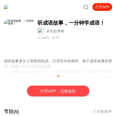
打开APP
听成语故事，一分钟学成语！
多彩故事树
3680
55
成语故事是古人智慧的结晶，汉语言中的精华，每个成语故事的背
后，都有一个含义深远的故事。
灵活运用这些成语是孩子学习过程中的必修课，可以提高孩子的语
言表达能力和文字写作能力。尤其对孩子写作有很大的帮助，合理
运用成语，可以给文章锦上添花。在孩子学习考试中，也会经常用
到这些成语。
打
开
A
P
P，完整收听
所以读书小课堂，整理了孩子在学习中用到概率比较高的成语，让
我们一起学习吧！
节目(5)
切换顺序