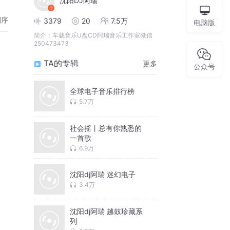
沈阳DJ阿瑞
倒序
3379
20
7.5万
电脑版
简介：
车载音乐U盘CD阿瑞音乐工作室微信
250473473
TA的专辑
更多
公众号
全球电子音乐排行榜
5.7万
社会摇丨总有你熟悉的
一首歌
6.9万
沈阳dj阿瑞 迷幻电子
3.4万
沈阳dj阿瑞 越鼓珍藏系
列