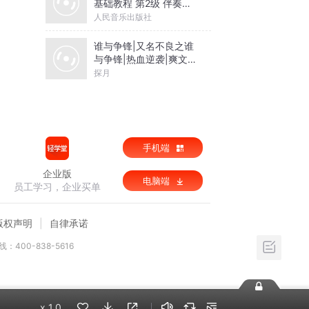
基础教程 第2级 伴奏音
乐
人民音乐出版社
谁与争锋|又名不良之谁
与争锋|热血逆袭|爽文爆
笑|会员免费
探月
手机端
企业版
电脑端
员工学习，企业买单
版权声明
自律承诺
：400-838-5616
x
1.0