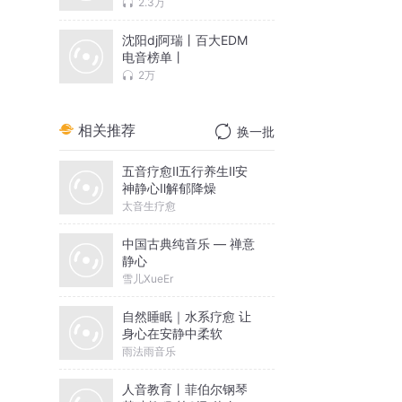
2.3万
沈阳dj阿瑞丨百大EDM
电音榜单丨
2万
相关推荐
换一批
五音疗愈Ⅱ五行养生Ⅱ安
神静心Ⅱ解郁降燥
太音生疗愈
中国古典纯音乐 — 禅意
静心
雪儿XueEr
自然睡眠｜水系疗愈 让
身心在安静中柔软
雨法雨音乐
人音教育丨菲伯尔钢琴