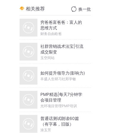
相关推荐
换一批
穷爸爸富爸爸：富人的
思维方式
财务自由欧爸
社群营销战术法宝|引流
成交裂变
玉空间站
如何提升领导力(影响力)
丰盛人生研习社郑学敏
PMP精选|每天7分钟学
会项目管理
光环项目管理PMP培训
普通话测试朗读60篇
（有字幕，旧版）
涂玉芳