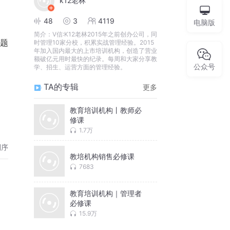
k12老林
48
3
4119
电脑版
简介：
V信:K12老林2015年之前创办公司，同
题
时管理10家分校，积累实战管理经验。2015
年加入国内最大的上市培训机构，创造了营业
额破亿元用时最快的纪录。每周和大家分享教
公众号
学、招生、运营方面的管理经验。
TA的专辑
更多
教育培训机构丨教师必
修课
1.7万
倒序
教培机构销售必修课
7683
教育培训机构｜管理者
必修课
15.9万