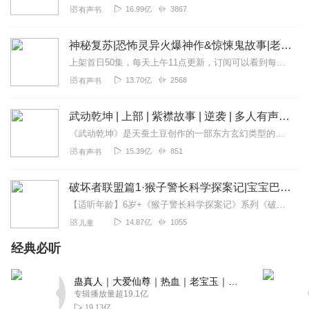
16.99亿
3867
有声书
神秘复苏|恐怖灵异火爆神作&惊悚鬼故事|老K演播
上架首日50集，每天上午11点更新，订阅可以看到每日更新哦！内容简介“我叫杨间，当你看到这句话的时候我已经死了......”一张诡异的人皮卷，一只窥视黑暗的眼睛...
13.70亿
2568
有声书
武动乾坤 | 上部 | 紫襟故事 | 逆袭 | 多人有声剧
《武动乾坤》是天蚕土豆创作的一部东方玄幻类型的网络小说，本书主要讲述了大炎王朝天都郡炎城青阳镇，一个落魄的林氏子弟林动在山洞间偶然捡到一块神秘的石符而走上的逆袭...
15.39亿
851
有声书
破坏者联盟篇1·猴子警长科学探案记|宝宝巴士故事
【适听年龄】6岁+《猴子警长科学探案记》系列《破坏者联盟篇1·猴子警长科学探案记》>>>《破坏者联盟篇2·猴子警长科学探案记》>>>《破坏者联盟篇3·猴子警长科...
14.87亿
1055
儿童
经典必听
蛊真人｜大爱仙尊｜热血｜老宝玉｜多人VIP免费有声剧
专辑播放量超19.1亿
19.13亿