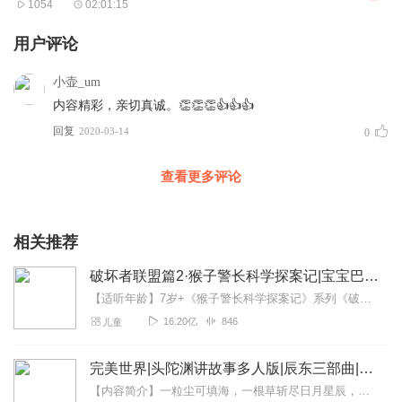
1054
02:01:15
用户评论
小壶_um
内容精彩，亲切真诚。👏👏👏👍👍👍
回复
2020-03-14
0
查看更多评论
相关推荐
破坏者联盟篇2·猴子警长科学探案记|宝宝巴士故事
【适听年龄】7岁+《猴子警长科学探案记》系列《破坏者联盟篇1·猴子警长科学探案记》>>>《破坏者联盟篇2·猴子警长科学探案记》>>>《破坏者联盟篇3·猴子警长科...
16.20亿
846
儿童
完美世界|头陀渊讲故事多人版|辰东三部曲|遮天后传|圣墟前传
【内容简介】一粒尘可填海，一根草斩尽日月星辰，弹指间天翻地覆。群雄并起，万族林立，诸圣争霸，乱天动地。问苍茫大地，谁主沉浮!一个少年从大荒中走出，一切从这里开始...