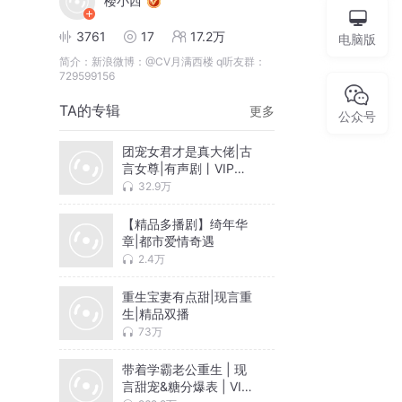
楼小西
3761
17
17.2万
电脑版
简介：
新浪微博：@CV月满西楼 q听友群：
729599156
TA的专辑
更多
公众号
团宠女君才是真大佬|古
言女尊|有声剧丨VIP免
费
32.9万
【精品多播剧】绮年华
章|都市爱情奇遇
2.4万
重生宝妻有点甜|现言重
生|精品双播
73万
带着学霸老公重生 | 现
言甜宠&糖分爆表 | VIP