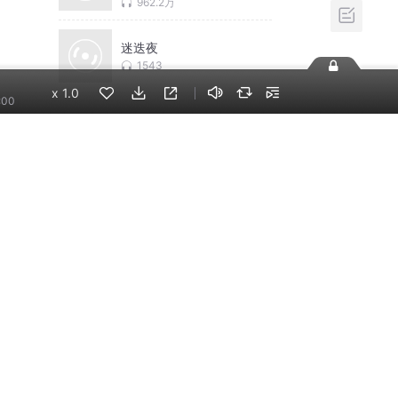
免费
962.2万
迷迭夜
1543
x
1.0
:00
相关推荐
换一批
魏晋干饭人|姣姣兮今宵
郁雨竹最全版本已完结
姣姣兮
追凶实录 |双男主刑侦探
案【多人有声剧】
失控剧场
{完结}刑侦特组 | 坤盯出
品|刑侦、推理
坤盯
【免费多播】降临｜悬