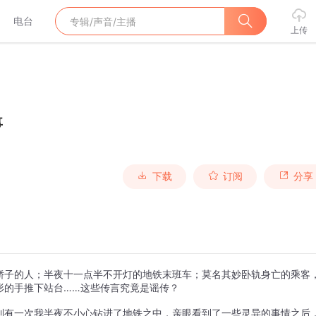
电台
上传
事
下载
订阅
分享
轿子的人；半夜十一点半不开灯的地铁末班车；莫名其妙卧轨身亡的乘客
形的手推下站台……这些传言究竟是谣传？
到有一次我半夜不小心钻进了地铁之中，亲眼看到了一些灵异的事情之后