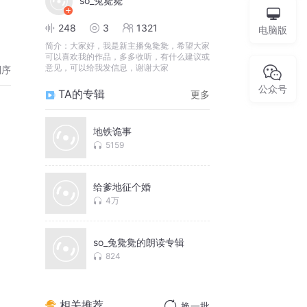
so_兔毚毚
248
3
1321
电脑版
简介：
大家好，我是新主播兔毚毚，希望大家
可以喜欢我的作品，多多收听，有什么建议或
意见，可以给我发信息，谢谢大家
倒序
公众号
TA的专辑
更多
地铁诡事
5159
给爹地征个婚
4万
so_兔毚毚的朗读专辑
824
相关推荐
换一批