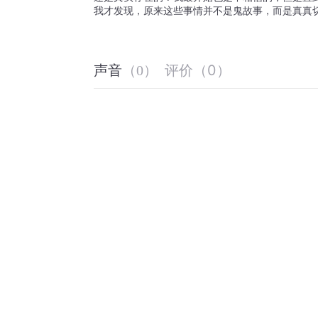
我才发现，原来这些事情并不是鬼故事，而是真真切
评价
（
0
）
声音
（
0
）