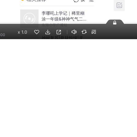
李哪吒上学记｜稀里糊
涂一年级&神神气气二年
级
东海小学广播站
x
1.0
:00
神秘复苏|悬疑惊悚|灵
异|多人有声剧
北冥有声
米小圈上学记:一二三年
级 | 畅销出版物
米小圈
摸金天师【第一季】
（紫襟演播）
有声的紫襟
话说清朝丨大宇茶馆细
说清朝三百年历史|从努
尔哈赤到末代皇帝溥仪|
大宇茶馆
康熙雍正乾隆