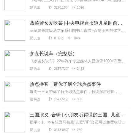
3270.15万
1096
汽车
蔬菜警长爱吃菜 |中央电视台报道儿童睡前侦探故事
蔬菜警长超级消防车系列图书上市啦~百副图画帮你学到超多知识！蔬菜警长前传《神奇双猫3·警校争霸赛》火热播出，用科学知识破解谜团，快去收听吧！【点我点我】【获央视...
8.69亿
1024
儿童
参谋长说车（完整版）
《参谋长说车》22年汽车专业媒体人已测评1000+车型，到访全球100+车企总部说真话的参谋长，也是懂车的参谋长2026年劝大家“非必要不买车，非必要不换车”关...
2357.71万
2433
汽车
热点播客｜带你了解全球热点事件
每周一三五带你了解全球热点事件，解读深层逻辑，从事件表象直达知识核心。一键get社会大事件金庸逝世四周年，回顾这位文坛巨匠的一生——《金庸传》富士康频爆公共治...
1677.51万
383
热点
三国演义 -合辑 | 小朋友听得懂的三国 | 儿童睡前故事
提示：1、本专辑喜马拉雅“儿童VIP”会员可以免费收听，普通会员或非会员需要单独购买；2、本专辑为《三国演义》合辑，与之前分六季的小专辑内容完全一致，已购买小专...
3113.08万
730
儿童