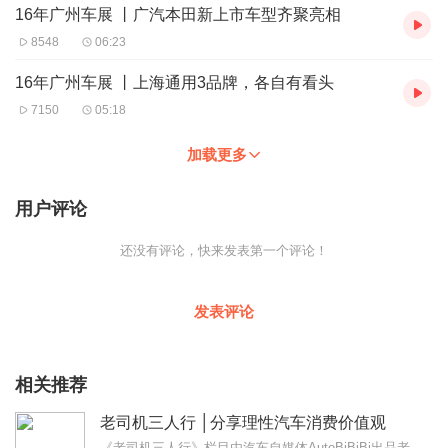
16年广州车展 丨广汽本田新上市车型齐聚亮相
8548
06:23
16年广州车展 丨上海通用3品牌，各自有看头
7150
05:18
加载更多
用户评论
还没有评论，快来发表第一个评论！
发表评论
相关推荐
老司机三人行 │分享理性汽车消费价值观
《老司机三人行》栏目由汽车自媒体AutoBiBiBi出品老司机三人行三人行必有老司机节目通过用户视角讨论买车用车养车的话题旨在分享理性的汽车消费价值观想加...