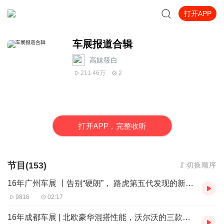
打开APP
车展报道合辑
高妹筱白
211.46万
2
打
开
A
P
P，完整收听
节目(153)
切换顺序
16年广州车展 丨告别“硬朗”， 路虎第五代发现的新面孔
9816
02:17
16年成都车展 | 北欧豪华混搭性能，沃尔沃的三款新车