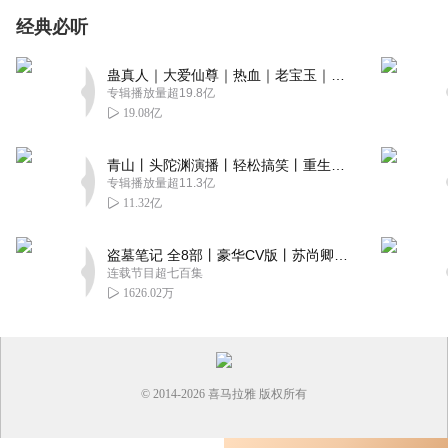
经典必听
蛊真人｜大爱仙尊｜热血｜老宝玉｜多人VIP免费有声剧
专辑播放量超19.8亿
19.08亿
青山丨头陀渊演播丨轻松搞笑丨重生穿越丨古代权谋丨VIP免费 | 多人有声剧
专辑播放量超11.3亿
11.32亿
盗墓笔记 全8部丨豪华CV版丨苏尚卿&边江 领衔 多人有声剧丨冠声文化丨南派三叔
连载节目超七百集
1626.02万
© 2014-
2026
喜马拉雅 版权所有