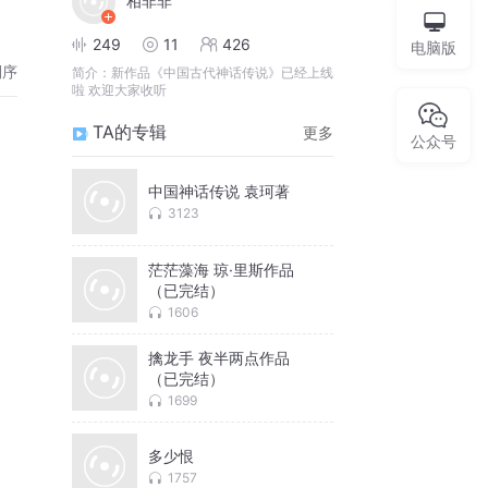
相非非
249
11
426
电脑版
倒序
简介：
新作品《中国古代神话传说》已经上线
啦 欢迎大家收听
TA的专辑
更多
公众号
中国神话传说 袁珂著
3123
茫茫藻海 琼·里斯作品
（已完结）
1606
擒龙手 夜半两点作品
（已完结）
1699
多少恨
1757