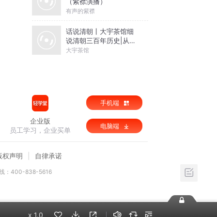
（紫襟演播）
有声的紫襟
话说清朝丨大宇茶馆细
说清朝三百年历史|从努
尔哈赤到末代皇帝溥仪|
大宇茶馆
康熙雍正乾隆
手机端
企业版
电脑端
员工学习，企业买单
版权声明
自律承诺
：400-838-5616
x
1.0