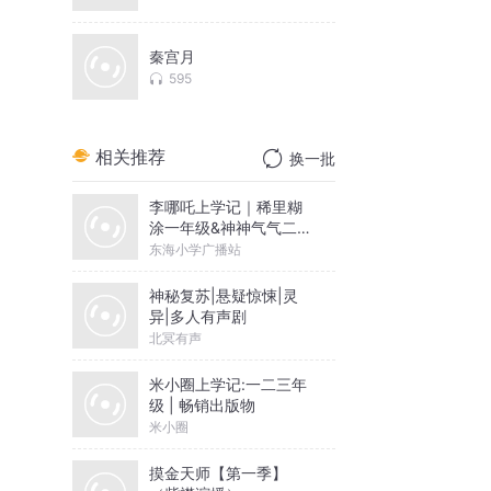
秦宫月
595
相关推荐
换一批
李哪吒上学记｜稀里糊
涂一年级&神神气气二年
级
东海小学广播站
神秘复苏|悬疑惊悚|灵
异|多人有声剧
北冥有声
米小圈上学记:一二三年
级 | 畅销出版物
米小圈
摸金天师【第一季】