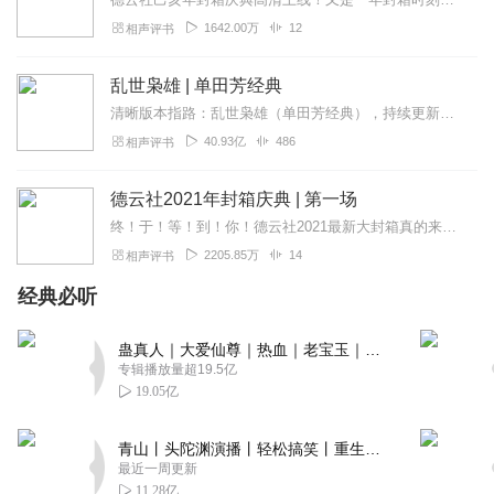
13066130vdg
1642.00万
12
相声评书
云是三千宾客，满席皆坐，鹤是久经历练，独承明烁，九是
嬉笑怒骂，来往绎络，霄是高山仰止，判其清浊，云是浸染
乱世枭雄 | 单田芳经典
红尘，如琢如磨，鹤是粉墨不施，却有气魄，九是热血难
凉，饮冰自若，霄是征途明媚，传师衣钵。
清晰版本指路：乱世枭雄（单田芳经典），持续更新中《乱世枭雄》讲的是东北王张作霖和其子少帅张学良的传奇故事，是著名评书艺术家单田芳先生根据大量的历史材料和广为流传...
40.93亿
486
相声评书
回复
2020-07-11
7
Cecilia听书读书
德云社2021年封箱庆典 | 第一场
太好听了！！！！！！！！！！！！
终！于！等！到！你！德云社2021最新大封箱真的来了！老郭有福利：单口对口群口，错过后悔一年！豪华强阵容：云鹤九霄，亲子爱徒！高清相声，爆笑不停，一次奉上~点击...
2205.85万
14
相声评书
回复
2020-04-19
5
经典必听
那就从头开始吧
太棒啦！！！好多名场面！！ 每一个相声底下我都想评论七
蛊真人｜大爱仙尊｜热血｜老宝玉｜多人VIP免费有声剧
八百条🙊 也是听多了嘴碎了🙈
专辑播放量超19.5亿
19.05亿
回复
2020-04-20
4
青山丨头陀渊演播丨轻松搞笑丨重生穿越丨古代权谋丨VIP免费 | 多人有声剧
Liwc
最近一周更新
哈哈哈哈啊哈哈哈啊哈哈哈哈哈哈哈哈哈笑死我了
11.28亿