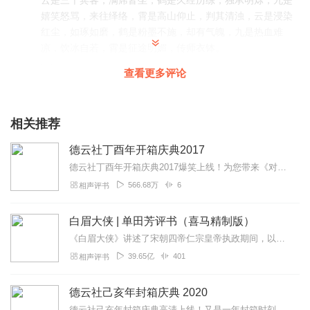
云是三千宾客，满席皆坐，鹤是久经历练，独承明烁，九是
嬉笑怒骂，来往绎络，霄是高山仰止，判其清浊，云是浸染
红尘，如琢如磨，鹤是粉墨不施，却有气魄，九是热血难
凉，饮冰自若，霄是征途明媚，传师衣钵。
回复
2020-08-27
18
查看更多评论
秦云笙_老十七
爱了德云社啊 一入德云深似海，从此明星是路人 大爱德云社
相关推荐
回复
2020-04-30
16
德云社丁酉年开箱庆典2017
德云社丁酉年开箱庆典2017爆笑上线！为您带来《对春联》《完美人生》《语言艺术》等高能相声！各种爆笑包袱等你解锁！一次承包你一整天的快乐~听德云社相声，上喜马拉...
达瓦里希_____
566.68万
6
相声评书
最喜欢德云社的相声了，不能不听呀😍😍😍
回复
2020-04-24
9
白眉大侠 | 单田芳评书（喜马精制版）
《白眉大侠》讲述了宋朝四帝仁宗皇帝执政期间，以徐良、白云瑞为书胆，包括七侠、大五义、小五义、小七杰等众开封府校尉，在八王赵德芳、包拯、颜查散等清官的支持下，为保...
Hans_bp
39.65亿
401
相声评书
都是名场面，太棒了！😁🤩
回复
2020-04-23
8
德云社己亥年封箱庆典 2020
德云社己亥年封箱庆典高清上线！又是一年封箱时刻到，德云社把那欢乐祝福都送到！门票抢不到？没关系。封箱豪华阵容、爆笑作品，等你来听！最经典的相声选段，最潮流的相声...