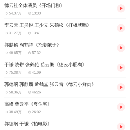
德云社全体演员《开场门柳》
54.37万
13:33
李云天 王昊悦 王少立 朱鹤松《打板就唱》
31.27万
13:41
郭麒麟 阎鹤祥《托妻献子》
49.65万
57:32
于谦 烧饼 张鹤伦 岳云鹏《德云小肥肉》
75.38万
41:09
郭德纲 郭麒麟 孟鹤堂 张云雷《德云小鲜肉》
58.36万
46:26
高峰 栾云平《夸住宅》
38.49万
26:02
郭德纲 于谦《拍电影》