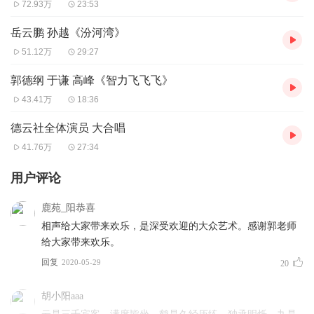
72.93万
23:53
岳云鹏 孙越《汾河湾》
51.12万
29:27
郭德纲 于谦 高峰《智力飞飞飞》
43.41万
18:36
德云社全体演员 大合唱
41.76万
27:34
用户评论
鹿苑_阳恭喜
相声给大家带来欢乐，是深受欢迎的大众艺术。感谢郭老师
给大家带来欢乐。
回复
2020-05-29
20
胡小阳aaa