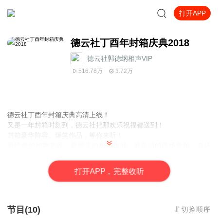
打开APP
德云社丁酉年封箱庆典2018
德云社郭德纲相声VIP
516.78万
3.72万
德云社丁酉年封箱庆典高清上线！
又是一年封箱时刻到，德云社把那欢乐祝福都送到！
封箱豪华阵容、爆笑作品，等你来听！
最经典的相声选段，最潮流的相声包袱，最高清的现场音频，喜马
为你一次性奉上
听德云社相声，上喜马拉雅！
打
开
A
P
P，完整收听
你喜欢的角儿，喜马全都有！
节目(10)
切换顺序