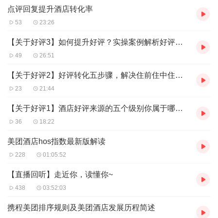
点评回复提升酒店转化率
53
23:26
【关于好评3】如何提升好评？实操案例解析好评转化方法
49
26:51
【关于好评2】好评转化五步骤，解决住前住中住后问题
23
21:44
【关于好评1】酒店好评来源的五个级别你属于哪一个？
36
18:22
美团酒店hos指数最新版解读
228
01:05:52
【直播回听】走近你，读懂你~
438
03:52:03
携程美团排序规则及美团酒店发展历程简述