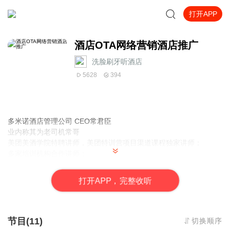
打开APP
酒店OTA网络营销酒店推广
洗脸刷牙听酒店
5628
394
多米诺酒店管理公司 CEO常君臣
业内称其为老司机常哥
美团美酒学院特聘讲师，美团特训营项目渠道课程独家讲师；
多家培训机构合作讲师；
以
“高规格、高水准、高要求、纯干货”
的
“丝绸之路酒店高管实战
班”系列课程
主办方，一场一年仅此一次的
“让不参加的人后悔的酒店
打
开
A
P
P，完整收听
年度培训课程”
。
节目(11)
切换顺序