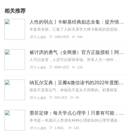
相关推荐
人性的弱点丨卡耐基经典励志全集：提升情商和沟通技巧
本套系专辑，汇集了人际关系学大师卡耐基的思想励志精华，收录《人性的弱点》《人性的优点》《语言的突破》《美好的人生》《快乐的人生》等所有经典！是卡耐基的经典合辑，...
1869.09万
344
个人成长
被讨厌的勇气（全两册）官方正版授权丨阿德勒心理学畅销经典｜幸福的勇气
人可以改变，人还可以获得幸福。所有人无一例外，都能如此。——阿德勒心理学一名深陷自卑、无能与不幸福的青年，听到了一名哲人主张的“世界无比单纯，人人都能幸福”便来...
8084.28万
118
个人成长
纳瓦尔宝典｜豆瓣&微信读书的2022年度图书|从白手起家到财务自由
致富不是靠运气，幸福也不是从天而降的。积累财富和幸福生活是我们可以学习的技能。这本书收集整理了硅谷投资人纳瓦尔在过去十年里通过推特、播客和采访等方式分享的人生智...
920.24万
40
个人成长
墨菲定律：每天学点心理学丨只要有可能，就一定会发生
本书是一本揭示人类潜在种种心理效应的心理学通俗读物，其中最有代表性的即“墨菲定律”。与此同时，从自我认知、经济管理等方面入手，作者引出了数十条对现代人工作和生活...
1.85亿
125
个人成长