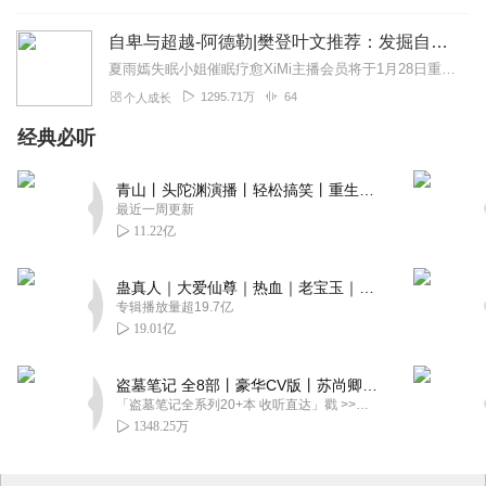
自卑与超越-阿德勒|樊登叶文推荐：发掘自卑潜力，找到人生意义
夏雨嫣失眠小姐催眠疗愈XiMi主播会员将于1月28日重磅上线！！马上加入>>1.每月4条会员专属催眠疗愈引导声音2.每月2场会员会员专享直播3.365天2...
1295.71万
64
个人成长
经典必听
青山丨头陀渊演播丨轻松搞笑丨重生穿越丨古代权谋丨VIP免费 | 多人有声剧
最近一周更新
11.22亿
蛊真人｜大爱仙尊｜热血｜老宝玉｜多人VIP免费有声剧
专辑播放量超19.7亿
19.01亿
盗墓笔记 全8部丨豪华CV版丨苏尚卿&边江 领衔 多人有声剧丨冠声文化丨南派三叔
「盗墓笔记全系列20+本 收听直达」戳 >>改编自南派三叔同名作品，腾讯音乐娱乐集团出品，冠声文化制作，...
1348.25万