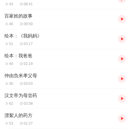
43
08:41
百家姓的故事
46
09:50
绘本：《我妈妈》
51
03:17
绘本：我爸爸
40
02:19
仲由负米孝父母
36
03:03
汉文帝为母尝药
62
02:58
漂絮人的药方
53
01:27