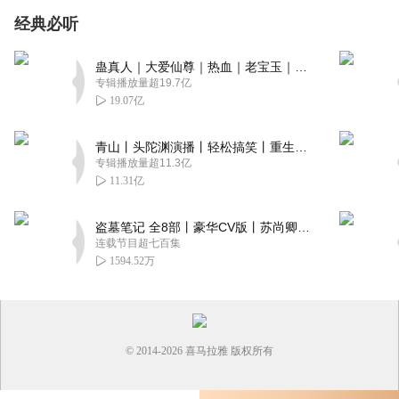
经典必听
蛊真人｜大爱仙尊｜热血｜老宝玉｜多人VIP免费有声剧
专辑播放量超19.7亿
19.07亿
青山丨头陀渊演播丨轻松搞笑丨重生穿越丨古代权谋丨VIP免费 | 多人有声剧
专辑播放量超11.3亿
11.31亿
盗墓笔记 全8部丨豪华CV版丨苏尚卿&边江 领衔 多人有声剧丨冠声文化丨南派三叔
连载节目超七百集
1594.52万
© 2014-
2026
喜马拉雅 版权所有