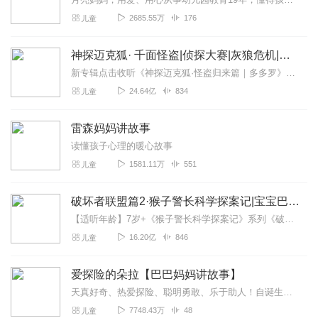
2685.55万
176
儿童
神探迈克狐· 千面怪盗|侦探大赛|灰狼危机|多多罗
新专辑点击收听《神探迈克狐·怪盗归来篇｜多多罗》！！！>>>点击进入主播橱窗购买《神探迈克狐》系列图书吧!<<<多多罗故事【点击前往】收听多多罗其他好玩有趣的故...
24.64亿
834
儿童
雷森妈妈讲故事
读懂孩子心理的暖心故事
1581.11万
551
儿童
破坏者联盟篇2·猴子警长科学探案记|宝宝巴士故事
【适听年龄】7岁+《猴子警长科学探案记》系列《破坏者联盟篇1·猴子警长科学探案记》>>>《破坏者联盟篇2·猴子警长科学探案记》>>>《破坏者联盟篇3·猴子警长科...
16.20亿
846
儿童
爱探险的朵拉【巴巴妈妈讲故事】
天真好奇、热爱探险、聪明勇敢、乐于助人！自诞生之日起，这个留着齐眉短发，长着大大的眼睛，背着神奇背包的小小探险家就深受孩子们的喜爱。《爱探险的朵拉》由美国尼克儿...
7748.43万
48
儿童