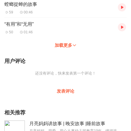
螳螂捉蝉的故事
59
00:46
“有用”和“无用”
50
01:46
加载更多
用户评论
还没有评论，快来发表第一个评论！
发表评论
相关推荐
月亮妈妈讲故事 | 晚安故事 |睡前故事
月亮妈妈，用爱、用心从事幼儿园教育19年，懂得孩子的心理，是孩子们心中堪比妈妈的好老师，也是孩子们的知心朋友！曾获得市级幼教评优课一等奖、局级幼教全能赛一等奖…...