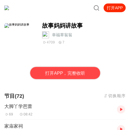
打开APP
故事妈妈讲故事
幸福草翁翁
4709
7
打
开
A
P
P，完整收听
节目(72)
切换顺序
大脚丫学芭蕾
69
08:42
家庙家祠