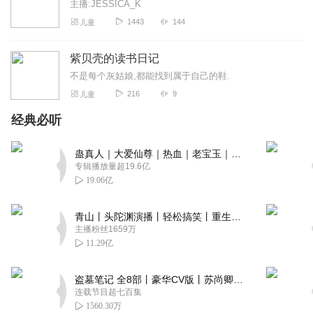
主播:JESSICA_K
1443
144
儿童
紫贝壳的读书日记
不是每个灰姑娘,都能找到属于自己的鞋.
216
9
儿童
经典必听
蛊真人｜大爱仙尊｜热血｜老宝玉｜多人VIP免费有声剧
专辑播放量超19.6亿
19.06亿
青山丨头陀渊演播丨轻松搞笑丨重生穿越丨古代权谋丨VIP免费 | 多人有声剧
主播粉丝1659万
11.29亿
盗墓笔记 全8部丨豪华CV版丨苏尚卿&边江 领衔 多人有声剧丨冠声文化丨南派三叔
连载节目超七百集
1560.30万