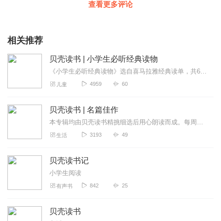
查看更多评论
相关推荐
贝壳读书 | 小学生必听经典读物
《小学生必听经典读物》选自喜马拉雅经典读单，共60篇。很适合小学低年级以下孩子们收听。专辑中涵盖：《豌豆公主》《狼来了》等经典童话故事，诗歌《咏柳》《蒹葭》，成...
4959
60
儿童
贝壳读书 | 名篇佳作
本专辑均由贝壳读书精挑细选后用心朗读而成。每周至少更新三篇～这里有鲁迅、老舍、冰心、王小波、汪曾祺、季羡林萧红、林语堂、郁达夫等等您喜欢的名人佳作都在这里～尤其...
3193
49
生活
贝壳读书记
小学生阅读
842
25
有声书
贝壳读书