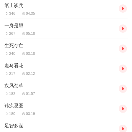
成语（chéng yǔ，idioms）是中国汉字语言词汇中定型的词。成语
纸上谈兵
多为四字，亦有三字，五字甚至七字以上。成语是中国传统文化的
346
04:35
一大特色，有固定的结构形式和固定的说法，表示一定的意义，在
语句中是作为一个整体来应用的，承担主语、宾语、定语等成分。
一身是胆
成语有很大一部分是从古代相承沿用下来的，在用词方面往往不同
267
05:18
于现代汉语，它代表了一个故事或者典故。有些成语本就是一个微
型的句子。 成语又是一种现成的话，跟习用语、谚语相近，但是也
生死存亡
略有区别。成语是中华文化中一颗璀璨的明珠。
240
03:18
成语，众人皆说，成之于语，故成语。极多数成语来源于古汉语。
走马看花
217
02:12
如果您喜欢，欢迎多多转发，�贝壳读书感谢您的关注与收听。一
起分享阅读的乐趣吧～
疾风劲草
182
01:57
讳疾忌医
180
03:19
足智多谋