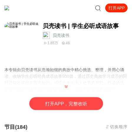
打开APP
贝壳读书 | 学生必听成语故事
贝壳读书
1.85万
48
本专辑由贝壳读书从浩瀚如烟的典故中精心挑选、整理，并用心诵
读。收纳学生必听经典成语故事500篇，通过历史典故学习成语的同
时还能收获很多历史知识，感悟故事中为人处事的智慧。熟读的成
语还可以作为孩子写作文时的素材库，及提升语言的表达能力。
点击右上角“订阅”，即可随时收到更新提醒，收听最新内容。
打
开
A
P
P，完整收听
读书是一种信仰，听书是一种习惯。不积跬步无以至千里，主播为
喜马拉雅认证优质朗读者，欢迎您能与贝壳一起听故事，学成语。
节目(184)
切换顺序