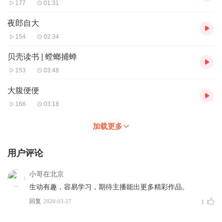
177
01:31
夜郎自大
154
02:34
贝壳读书 | 螳螂捕蝉
153
03:48
大腹便便
166
03:18
加载更多
用户评论
小哥在北京
生动有趣，容易学习，期待主播能出更多精彩作品。
回复
2020-03-27
1