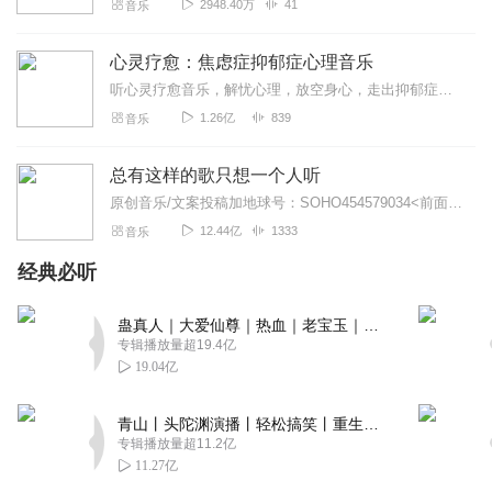
2948.40万
41
音乐
心灵疗愈：焦虑症抑郁症心理音乐
听心灵疗愈音乐，解忧心理，放空身心，走出抑郁症、焦虑症、恐惧症等情绪困扰。疗愈音乐=心灵养生最有效的聆听建议：步骤一、选择安静的环境，闭目静卧或坐。步骤二、根据...
1.26亿
839
音乐
总有这样的歌只想一个人听
原创音乐/文案投稿加地球号：SOHO454579034<前面英文是大写>带上你的音乐和故事与我们相遇..每一位小伙伴的经历都是我们创作的源头..
12.44亿
1333
音乐
经典必听
蛊真人｜大爱仙尊｜热血｜老宝玉｜多人VIP免费有声剧
专辑播放量超19.4亿
19.04亿
青山丨头陀渊演播丨轻松搞笑丨重生穿越丨古代权谋丨VIP免费 | 多人有声剧
专辑播放量超11.2亿
11.27亿