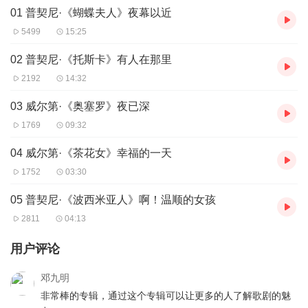
01 普契尼·《蝴蝶夫人》夜幕以近
最炽热的段落，也一直是人们所最热衷的主题。「茶花女」中的阿
尔道和微奥丽塔，「波西米亚人」中的鲁道夫和咪咪，「蝴蝶夫
5499
15:25
人」中的平克顿和蝴蝶，都令人印象深刻且难以忘怀。这些百听不
厌的乐曲和故事，值得一再回味，这张「二重唱」的精华集正代表
02 普契尼·《托斯卡》有人在那里
了我们对于圆满爱情的期待。
2192
14:32
03 威尔第·《奥塞罗》夜已深
1769
09:32
04 威尔第·《茶花女》幸福的一天
1752
03:30
05 普契尼·《波西米亚人》啊！温顺的女孩
2811
04:13
用户评论
邓九明
非常棒的专辑，通过这个专辑可以让更多的人了解歌剧的魅