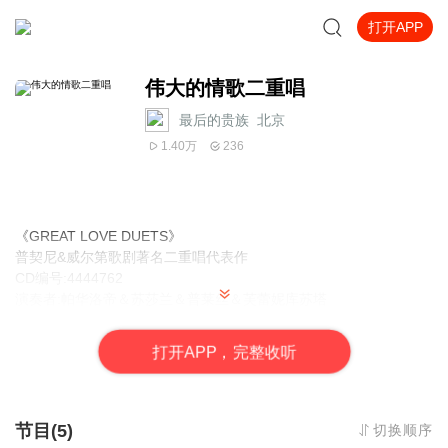
打开APP
伟大的情歌二重唱
最后的贵族_北京
1.40万
236
《GREAT LOVE DUETS》
普契尼&威尔第歌剧著名二重唱代表作
CD编号:4444762
演奏者:帕华洛帝＆苏莎兰＆普莱丝＆芙蕾妮库苏塔
作曲家:普契尼＆威尔第
专辑名称:伟大的情歌二重唱(国际中文版115)
打
开
A
P
P，完整收听
音乐类型:古典音乐[CD歌剧类]
发行公司：福茂
制作公司:国际中文版专辑
节目(5)
切换顺序
简介：在歌剧中，男女二重唱所欲歌颂的浪漫爱情，永远是全剧中