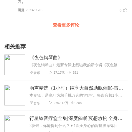
力。
回复
2023-11-06
0
查看更多评论
相关推荐
《夜色钢琴曲》
《夜色钢琴曲》最新专辑上线啦我的新专辑《夜色钢琴曲最新专辑》（点击跳转）已经上线，新专辑是《夜色钢琴曲》的升级版，我精选了诸多经典原创作品与大家分享，愿未来...
17.17亿
521
音乐
雨声精选（1小时）纯享大自然助眠催眠-雷雨声，下雨
本专辑，是张玎为您千挑万选的“雨声”。每条音频1小时，中间没有打扰。有轻柔细雨、淅淅沥沥；雨滴入水，滴答作响；隐隐雷声，隆隆为伴；流水潺潺，映入耳畔。这里没有音...
2757.12万
208
音乐
行星钵音疗愈全集|深度催眠 冥想放松 全身心深度按摩
2块钱，你能得到什么？▼1次全身心的深度按摩钵目前已广泛地被应用于美容Spa和按摩养生馆的疗程中，许多疗愈师使用铜钵在身体上，发现5分钟铜钵按摩的深度放松，效...