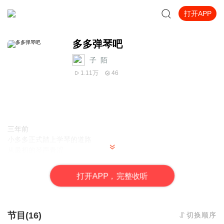
打开APP
多多弹琴吧
子_陌
1.11万
46
三年前
小多多正式踏上学琴的道路
从最初的琴声青涩
到如今的渐入佳境
这期间，有欣喜、有挣扎、有崩溃
打
开
A
P
P，完整收听
是小小的梦想、每天的坚持
是老师的引导、家人的陪伴督促
支持和激励着她一路前行
不定期上新三年来弹过的曲目
节目(16)
切换顺序
用琴声记录成长