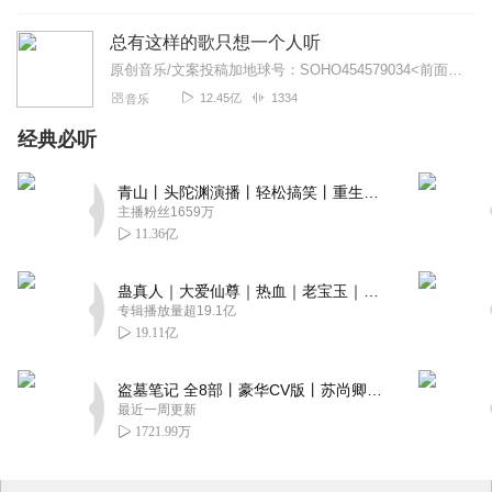
总有这样的歌只想一个人听
原创音乐/文案投稿加地球号：SOHO454579034<前面英文是大写>带上你的音乐和故事与我们相遇..每一位小伙伴的经历都是我们创作的源头..
12.45亿
1334
音乐
经典必听
青山丨头陀渊演播丨轻松搞笑丨重生穿越丨古代权谋丨VIP免费 | 多人有声剧
主播粉丝1659万
11.36亿
蛊真人｜大爱仙尊｜热血｜老宝玉｜多人VIP免费有声剧
专辑播放量超19.1亿
19.11亿
盗墓笔记 全8部丨豪华CV版丨苏尚卿&边江 领衔 多人有声剧丨冠声文化丨南派三叔
最近一周更新
1721.99万