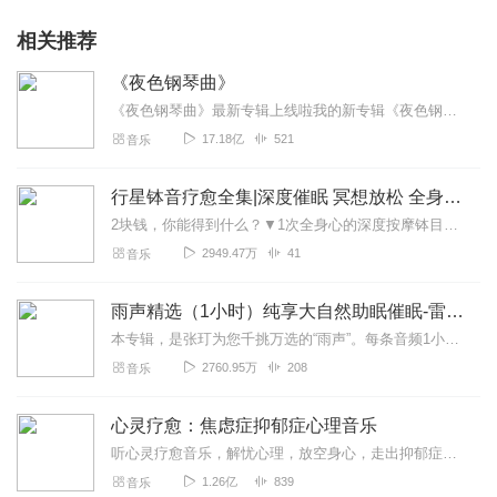
相关推荐
《夜色钢琴曲》
《夜色钢琴曲》最新专辑上线啦我的新专辑《夜色钢琴曲最新专辑》（点击跳转）已经上线，新专辑是《夜色钢琴曲》的升级版，我精选了诸多经典原创作品与大家分享，愿未来...
17.18亿
521
音乐
行星钵音疗愈全集|深度催眠 冥想放松 全身心深度按摩
2块钱，你能得到什么？▼1次全身心的深度按摩钵目前已广泛地被应用于美容Spa和按摩养生馆的疗程中，许多疗愈师使用铜钵在身体上，发现5分钟铜钵按摩的深度放松，效...
2949.47万
41
音乐
雨声精选（1小时）纯享大自然助眠催眠-雷雨声，下雨
本专辑，是张玎为您千挑万选的“雨声”。每条音频1小时，中间没有打扰。有轻柔细雨、淅淅沥沥；雨滴入水，滴答作响；隐隐雷声，隆隆为伴；流水潺潺，映入耳畔。这里没有音...
2760.95万
208
音乐
心灵疗愈：焦虑症抑郁症心理音乐
听心灵疗愈音乐，解忧心理，放空身心，走出抑郁症、焦虑症、恐惧症等情绪困扰。疗愈音乐=心灵养生最有效的聆听建议：步骤一、选择安静的环境，闭目静卧或坐。步骤二、根据...
1.26亿
839
音乐