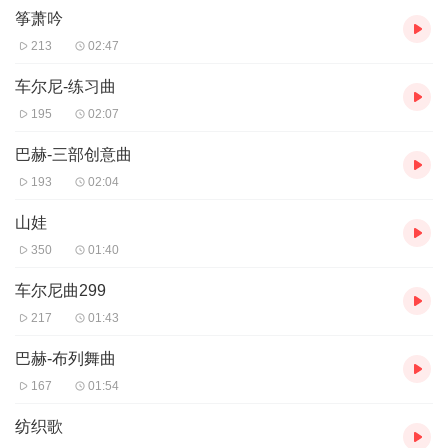
筝萧吟
213
02:47
车尔尼-练习曲
195
02:07
巴赫-三部创意曲
193
02:04
山娃
350
01:40
车尔尼曲299
217
01:43
巴赫-布列舞曲
167
01:54
纺织歌