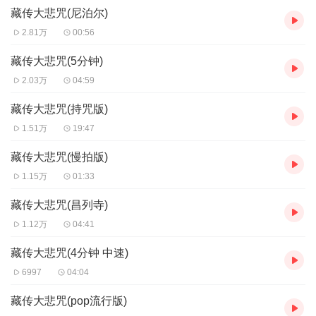
藏传大悲咒(尼泊尔)
利乐一切众生而宣说，其利益功德广如大海而叹莫能尽；无论是消
障除难、得善遂愿，还是究竟的觉证解脱，《大悲咒》都能因其不
2.81万
00:56
可思议的大方便威神之力广为利乐。因而有不在少数的佛门四众，
寄於虔心持诵《大悲咒》以自利利他、护持佛法。
藏传大悲咒(5分钟)
2.03万
04:59
藏传大悲咒(持咒版)
1.51万
19:47
藏传大悲咒(慢拍版)
1.15万
01:33
藏传大悲咒(昌列寺)
1.12万
04:41
藏传大悲咒(4分钟 中速)
6997
04:04
藏传大悲咒(pop流行版)