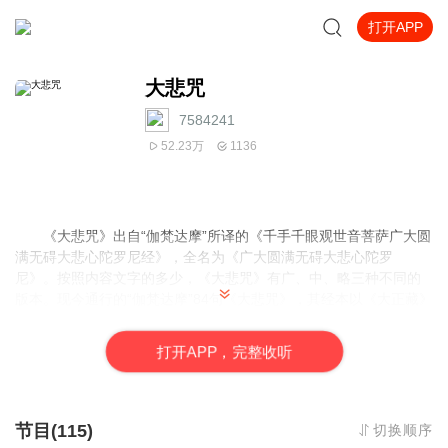
打开APP
大悲咒
7584241
52.23万
1136
《大悲咒》出自“伽梵达摩”所译的《千手千眼观世音菩萨广大圆
满无碍大悲心陀罗尼经》，全名为《广大圆满无碍大悲心陀罗
尼》。按照内容文字的多少，《大悲咒》有广、中、略三种不同的
版本。现今通行的“伽梵达摩”84句《大悲咒》，其经本以《大正藏》
的底本为依据，是一个变化差异较大的晚期增改本，并非“伽梵达
摩”译本的原始面貌。除此类藏经外，还有一些很重要且更准确的可
打
开
A
P
P，完整收听
参考文献。如与译经年代较接近的敦煌抄本、房山石经，以及与汉
译本多有一致的西藏大藏经等。
《大悲咒》在汉传佛法中具有极其重要的意义。自唐代翻译
《大悲心陀罗尼经》之后，《大悲咒》即广为弘传，并被纳入汉地
节目(115)
切换顺序
丛林功课。据《大悲心陀罗尼经》载：《大悲咒》是观世音菩萨为