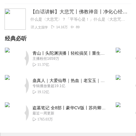
【白话讲解】大悲咒丨佛教禅音丨净化心经丨祈福静心
什么是〈大悲咒〉？「平等心是！」什么是〈大悲咒〉？「无为心是！」什么是〈大悲咒〉？「无染着心是！」【内容简介】《大悲咒》出自“伽梵达摩”所译的《千手千眼观世音菩...
14.16万
89
人文国学
经典必听
青山丨头陀渊演播丨轻松搞笑丨重生穿越丨古代权谋丨VIP免费 | 多人有声剧
主播粉丝1659万
11.37亿
蛊真人｜大爱仙尊｜热血｜老宝玉｜多人VIP免费有声剧
专辑播放量超19.1亿
19.12亿
盗墓笔记 全8部丨豪华CV版丨苏尚卿&边江 领衔 多人有声剧丨冠声文化丨南派三叔
最近一周更新
1765.03万