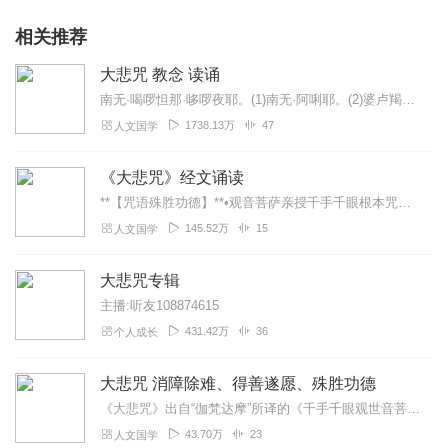
相关推荐
大悲咒 教念 读诵
南无·喝啰怛那·哆啰夜耶。(1)南无·阿唎耶。(2)婆卢羯帝·烁钵啰耶。(3)菩提萨埵婆耶。(4)摩诃萨埵婆耶。(5)摩诃迦卢尼迦耶。(6)唵。(7)萨皤啰罚曳...
1738.13万
47
人文国学
《大悲咒》经文诵读
**【咒语殊胜功德】**•观音菩萨亲授千手千眼根本咒，佛陀赞叹"威力第一"•特别功效：消百万劫业障（尤其宿世杀业、堕胎罪业）化解冤亲债主纠缠（持满1...
145.52万
15
人文国学
大悲咒专辑
主播:听友108874615
431.42万
36
个人成长
大悲咒 消障除难、得善遂愿、殊胜功德
《大悲咒》出自“伽梵达摩”所译的《千手千眼观世音菩萨广大圆满无碍大悲心陀罗尼经》，全名为《广大圆满无碍大悲心陀罗尼》。按照内容文字的多少，《大悲咒》有广、中、略...
43.70万
23
人文国学