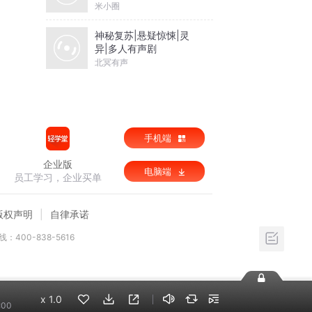
米小圈
神秘复苏|悬疑惊悚|灵
异|多人有声剧
北冥有声
手机端
企业版
电脑端
员工学习，企业买单
版权声明
自律承诺
：400-838-5616
x
1.0
:00