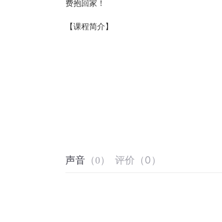
费抱回家！
【课程简介】
评价
（
0
）
声音
（
0
）