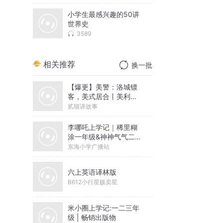
小学生最感兴趣的50讲
世界史
3589
相关推荐
换一批
【爆更】美警：洛城镖
客，美式居合丨美利坚
丨扮猪吃虎丨杀伐果断
贰猫讲故事
丨多女主
李哪吒上学记｜稀里糊
涂一年级&神神气气二年
级
东海小学广播站
六上英语译林版
B612小行星贩卖星
米小圈上学记:一二三年
级 | 畅销出版物