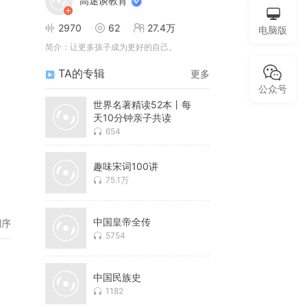
高途谈教育
2970
62
27.4万
电脑版
简介：
让更多孩子成为更好的自己。
TA的专辑
更多
公众号
世界名著精读52本丨每
天10分钟亲子共读
654
趣味宋词100讲
75.1万
中国皇帝全传
倒序
5754
中国民族史
1182