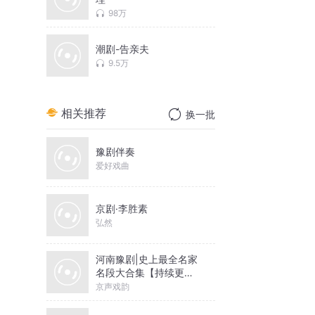
98万
潮剧-告亲夫
9.5万
相关推荐
换一批
豫剧伴奏
爱好戏曲
京剧·李胜素
弘然
河南豫剧|史上最全名家
名段大合集【持续更
新】
京声戏韵