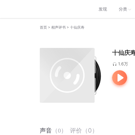
发现
分类
>
>
首页
相声评书
十仙庆寿
十仙庆
1.6万
评价
（
0
）
声音
（
0
）