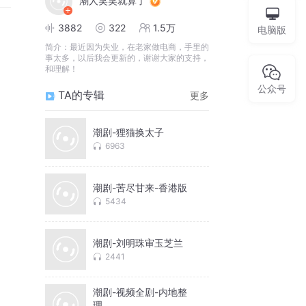
潮人笑笑就算了
3882
322
1.5万
电脑版
简介：
最近因为失业，在老家做电商，手里的
事太多，以后我会更新的，谢谢大家的支持，
和理解！
公众号
TA的专辑
更多
潮剧-狸猫换太子
6963
潮剧-苦尽甘来-香港版
5434
潮剧-刘明珠审玉芝兰
2441
潮剧-视频全剧-内地整
理