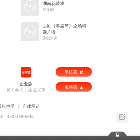
湖南花鼓戏
戏迷圈
曲剧《卷席筒》全场精
选片段
豫剧大师
手机端
企业版
电脑端
员工学习，企业买单
版权声明
自律承诺
：400-838-5616