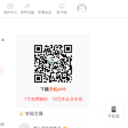
创作中心
有声出版
开通会员
客户端
下载
手机APP
7天免费畅听
10万本会员专辑
专辑主播
手机版
倒序