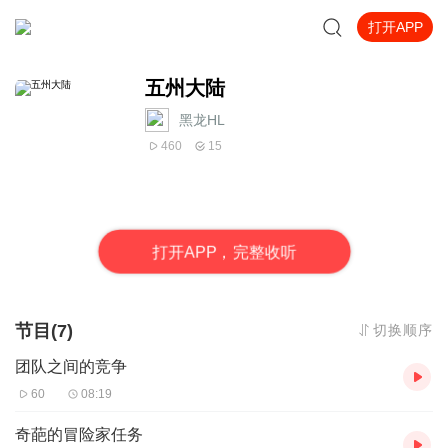
打开APP
五州大陆
黑龙HL
460
15
打
开
A
P
P，完整收听
节目(7)
切换顺序
团队之间的竞争
60
08:19
奇葩的冒险家任务