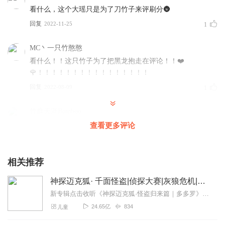
看什么，这个大瑶只是为了刀竹子来评刷分🌚
回复
2022-11-25
1
MC丶一只竹憨憨
看什么！！这只竹子为了把黑龙抱走在评论！！❤️
🌹！！！！！！！！！！！！！！！！
回复
2022-08-09
1
竹鹿天涯Bamboo_
早晨起来刷评论，心情美美哒
查看更多评论
回复
2023-02-18
0
相关推荐
主播很结巴故事很枯燥
神探迈克狐· 千面怪盗|侦探大赛|灰狼危机|多多罗
回复
2024-02-05
0
新专辑点击收听《神探迈克狐·怪盗归来篇｜多多罗》！！！>>>点击进入主播橱窗购买《神探迈克狐》系列图书吧!<<<多多罗故事【点击前往】收听多多罗其他好玩有趣的故...
24.65亿
834
儿童