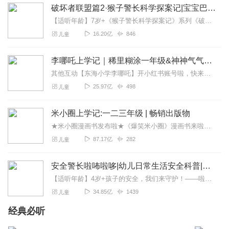
破坏者联盟篇2·猴子警长科学探案记|宝宝巴士故事
【适听年龄】7岁+《猴子警长科学探案记》系列《破坏者联盟篇1·猴子警长科学探案记》>>>《破坏者联盟篇2·猴子警长科学探案记》>>>《破坏者联盟篇3·猴子警长科...
16.20亿
846
儿童
李哪吒上学记｜稀里糊涂一年级&神神气气二年级
其他互动【东海小学李哪吒】开小红书账号啦，快来关注和李哪吒成为好朋友！有机会免费领儿童会员、官方周边！【点击加入】东海小学广播站圈子，更多互动！李哪吒全新冒险番...
25.97亿
498
儿童
米小圈上学记:一二三年级 | 畅销出版物
★米小圈漫画书发布啦★《爆笑米小圈》漫画书来啦《米小圈上学记》一二三年级正版广播剧！《米小圈上学记》系列是儿童作家北猫最新创作的儿童小说系列，作品诙谐幽默、好...
87.17亿
282
儿童
安全警长啦咘啦哆|幼儿日常生活安全科普|宝宝巴士
【适听年龄】4岁+孩子的安全，我们来守护！——啦咘啦哆警长宣孩子天生爱冒险，好奇心爆棚！不是在大马路上比赛跑，就是踩着椅子上下跳，怎样才能保护孩子平安长大？听...
34.85亿
1439
儿童
经典必听