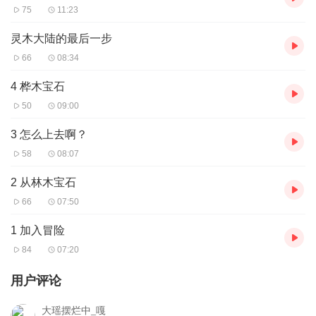
75
11:23
灵木大陆的最后一步
66
08:34
4 桦木宝石
50
09:00
3 怎么上去啊？
58
08:07
2 从林木宝石
66
07:50
1 加入冒险
84
07:20
用户评论
大瑶摆烂中_嘎