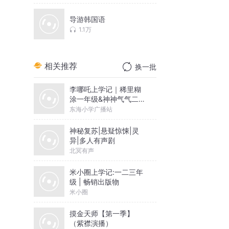
导游韩国语
1.1万
相关推荐
换一批
李哪吒上学记｜稀里糊
涂一年级&神神气气二年
级
东海小学广播站
神秘复苏|悬疑惊悚|灵
异|多人有声剧
北冥有声
米小圈上学记:一二三年
级 | 畅销出版物
米小圈
摸金天师【第一季】
（紫襟演播）