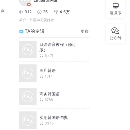
LittleIronMan
倒序
912
25
4.5万
电脑版
简介：
外语学习爱好者
TA的专辑
更多
公众号
日语语音教程（修订
版）
6.4万
酒店韩语
1817
商务韩国语
6788
实用韩国语句典
3345