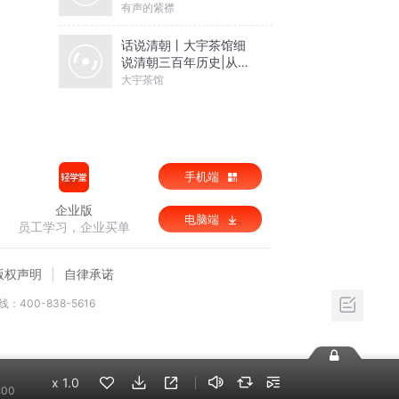
有声的紫襟
话说清朝丨大宇茶馆细
说清朝三百年历史|从努
尔哈赤到末代皇帝溥仪|
大宇茶馆
康熙雍正乾隆
手机端
企业版
电脑端
员工学习，企业买单
版权声明
自律承诺
：400-838-5616
x
1.0
:00