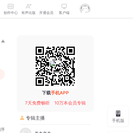
创作中心
有声出版
开通会员
客户端
下载
手机APP
7天免费畅听
10万本会员专辑
专辑主播
手机版
倒序