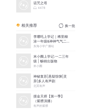
诅咒之塔
4478
相关推荐
换一批
李哪吒上学记｜稀里糊
涂一年级&神神气气二年
级
东海小学广播站
米小圈上学记:一二三年
级 | 畅销出版物
米小圈
神秘复苏|悬疑惊悚|灵
异|多人有声剧
北冥有声
摸金天师【第一季】
（紫襟演播）
有声的紫襟