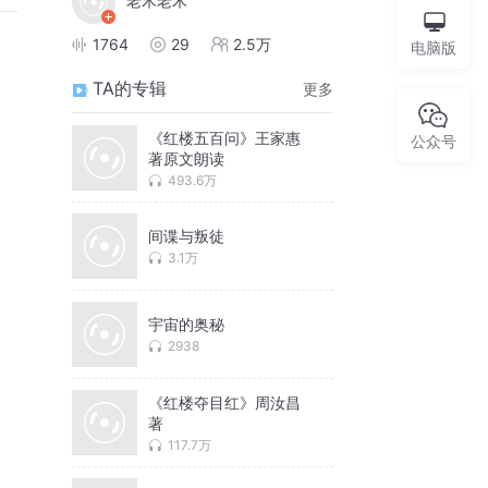
老木老木
1764
29
2.5万
电脑版
TA的专辑
更多
《红楼五百问》王家惠
公众号
著原文朗读
493.6万
间谍与叛徒
3.1万
宇宙的奥秘
2938
《红楼夺目红》周汝昌
著
117.7万