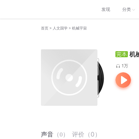
发现
分类
>
>
首页
人文国学
机械宇宙
机
1万
评价
（
0
）
声音
（
0
）