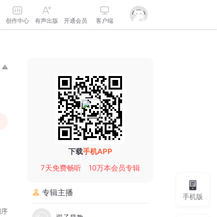
创作中心
有声出版
开通会员
客户端
下载
手机APP
7天免费畅听
10万本会员专辑
专辑主播
手机版
倒序