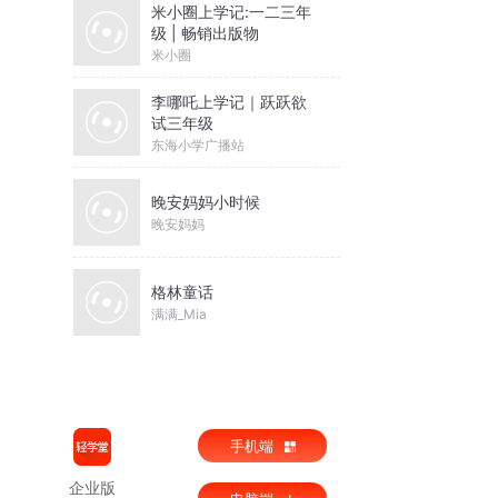
米小圈上学记:一二三年
级 | 畅销出版物
米小圈
李哪吒上学记｜跃跃欲
试三年级
东海小学广播站
晚安妈妈小时候
晚安妈妈
格林童话
满满_Mia
手机端
企业版