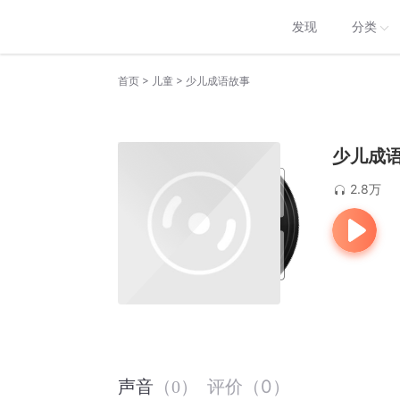
发现
分类
>
>
首页
儿童
少儿成语故事
少儿成
2.8万
评价
（
0
）
声音
（
0
）