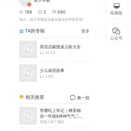
双子早教
168
2
690
电脑版
简介：
双子早教提供最全最全的早教资源
TA的专辑
更多
公众号
英语启蒙慢速儿歌大全
14.2万
少儿成语故事
2.8万
相关推荐
换一批
李哪吒上学记｜稀里糊
涂一年级&神神气气二年
级
东海小学广播站